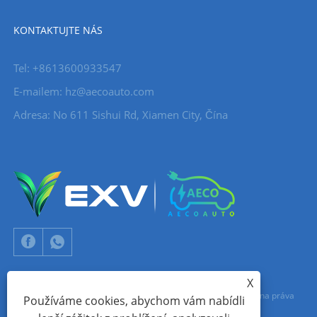
KONTAKTUJTE NÁS
Tel: +8613600933547
E-mailem:
hz@aecoauto.com
Adresa: No 611 Sishui Rd, Xiamen City, Čína
X
Copyright © 2024 Xiamen Aecoauto Technology Co., Ltd. Všechna práva
Používáme cookies, abychom vám nabídli