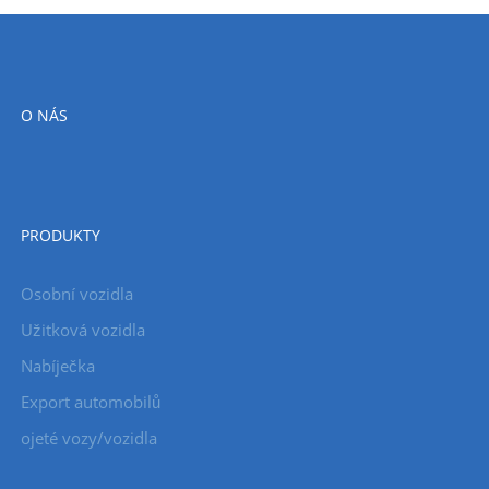
O NÁS
PRODUKTY
Osobní vozidla
Užitková vozidla
Nabíječka
Export automobilů
ojeté vozy/vozidla