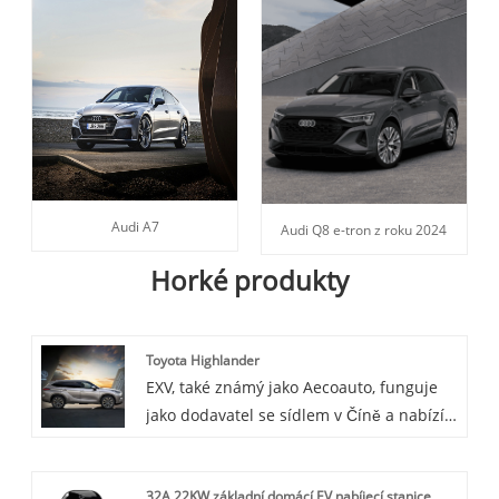
Audi A7
Audi Q8 e-tron z roku 2024
Horké produkty
Toyota Highlander
EXV, také známý jako Aecoauto, funguje
jako dodavatel se sídlem v Číně a nabízí
řadu vozidel, včetně renomované Toyota
Highlander. Toyota Highlander je velké
32A 22KW základní domácí EV nabíjecí stanice
SUV, které nabízí dostatek prostoru a