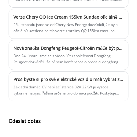
užitkové vozidlo. BYD E-VALI je čistě elektrické lehké užitkové
vozidlo o hmotnosti 3,5 tuny/4,25 tuny navržené pro evropský
Verze Chery QQ Ice Cream 155km Sundae oficiálně uvedena na trh
trh, aby vyhovovalo potřebám dodávek na poslední míli.
25. listopadu jsme se od Chery New Energy dozvěděli, že byla
oficiálně uvedena na trh verze zmrzliny QQ 155km zmrzlina.
Konfigurace je mezi 120km kuželovou verzí a 170km
zmrzlinovou verzí. Aktuálně je v prodeji 15 modelů.
Nová značka Dongfeng Peugeot-Citroën může být pojmenována „Shijie“ se svým prvním modelem Fukangem 06 a přijímá nový designový jazyk.
Dne 24. února jsme se z video účtu společnosti Dongfeng
Peugeot dozvěděli, že během konference o prodejci dongfeng
Peugeot v roce 2025 byla údajně odhalena nová značka s
názvem „Shijie“. Stojí za zmínku, že dříve ohlášený model
Proč byste si pro své elektrické vozidlo měli vybrat základní domácí nabíjecí stanici pro elektromobily 32A 22KW
Dongfeng Fukang 06 Ministerstva průmyslu a informačních
technologií obsahuje nové logo a identifikátor značky „Hedmos“,
Základní domácí EV nabíjecí stanice 32A 22KW je vysoce
který odpovídá informacím o „Shijie“, což by mohlo být prvním
výkonné nabíjecí řešení určené pro domácí použití. Poskytuje
modelem pod tímto Nová značka.
rychlé a spolehlivé nabíjení elektrických vozidel (EV) a nabízí
uživatelům pohodlný a efektivní způsob, jak udržet jejich vozidla
napájena. V tomto blogu prozkoumáme funkce, výhody a úvahy
o instalaci této nabíjecí stanice a proč je to skvělá investice pro
Odeslat dotaz
majitele EV.