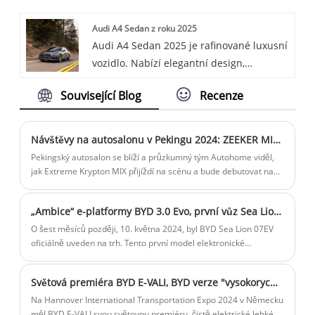
choice in the mid-sized luxury car
Audi A4 Sedan z roku 2025
segment.
Audi A4 Sedan 2025 je rafinované luxusní
vozidlo. Nabízí elegantní design,
přeplňovaný motor a high-tech interiér s
Související Blog
Recenze
funkcemi, jako je přizpůsobitelný virtuální
kokpit a ambientní osvětlení, které
poskytují směs výkonu a pohodlí.
Návštěvy na autosalonu v Pekingu 2024: ZEEKER MIX odhalen v reálném životě
Pekingský autosalon se blíží a průzkumný tým Autohome viděl,
jak Extreme Krypton MIX přijíždí na scénu a bude debutovat na
autosalonu v Pekingu v roce 2024. Autobus má jedinečný design
a mezi uživateli je nazýván „baby bus“.
„Ambice“ e-platformy BYD 3.0 Evo, první vůz Sea Lion 07EV
O šest měsíců později, 10. května 2024, byl BYD Sea Lion 07EV
oficiálně uveden na trh. Tento první model elektronické
platformy 3.0 Evo má cenu 26 472 – 33 445 USD. Společnost
BYD reagovala na očekávání všech tiskovou konferencí, která
Světová premiéra BYD E-VALI, BYD verze "vysokorychlostní železnice" přichází! Vnitřní prostor je obrovský
trvala téměř 2 hodiny a obsahovala obrovské množství
informací.
Na Hannover International Transportation Expo 2024 v Německu
měl BYD E-VALI svou světovou premiéru, čistě elektrické lehké