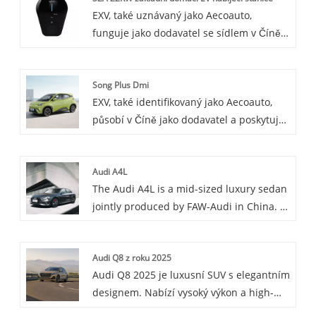
EXV, také uznávaný jako Aecoauto,
silný výkon.
funguje jako dodavatel se sídlem v Číně a
nabízí řadu vozidel. K dispozici jsou také
některé nabíječky do auta, včetně
Song Plus Dmi
základní domácí nabíjecí stanice EV 32A
EXV, také identifikovaný jako Aecoauto,
22KW. Základní domácí nabíjecí stanice
působí v Číně jako dodavatel a poskytuje
pro elektromobily 32A 22KW je základní
různé vozy, přičemž jednou z našich
domácí nabíjecí stanice pro elektromobily
nabídek je proslulý Song Plus Dmi.
navržená pro domácí uživatele, aby
Audi A4L
poskytovala spolehlivé řešení nabíjení
The Audi A4L is a mid-sized luxury sedan
elektromobilů.
jointly produced by FAW-Audi in China. It
features a stylish design, spacious
interior especially in the rear thanks to
Audi Q8 z roku 2025
its extended wheelbase. Equipped with a
Audi Q8 2025 je luxusní SUV s elegantním
2.0T engine and 7-speed dual-clutch
designem. Nabízí vysoký výkon a high-
transmission, it offers good power and
tech interiér pro výjimečný zážitek z jízdy.
driving performance, and is a popular