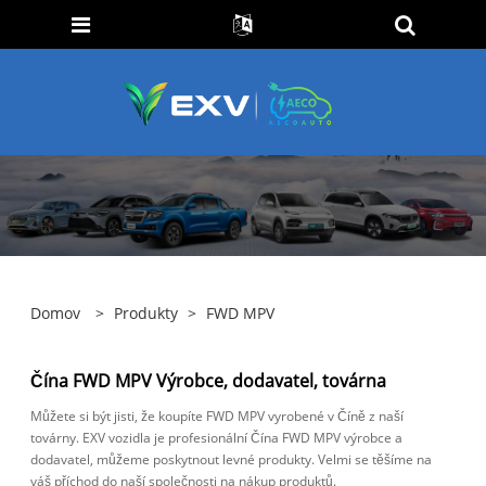
Domov
>
Produkty
>
FWD MPV
Čína FWD MPV Výrobce, dodavatel, továrna
Můžete si být jisti, že koupíte FWD MPV vyrobené v Číně z naší
továrny. EXV vozidla je profesionální Čína FWD MPV výrobce a
dodavatel, můžeme poskytnout levné produkty. Velmi se těšíme na
váš příchod do naší společnosti na nákup produktů.