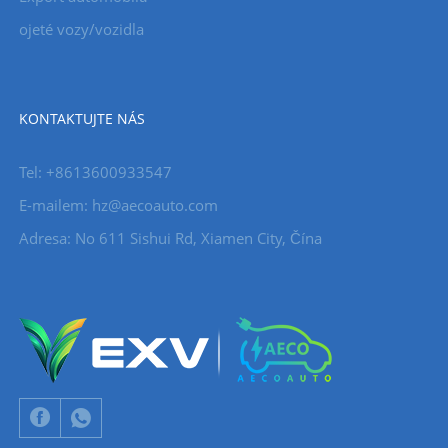
ojeté vozy/vozidla
KONTAKTUJTE NÁS
Tel: +8613600933547
E-mailem:
hz@aecoauto.com
Adresa: No 611 Sishui Rd, Xiamen City, Čína