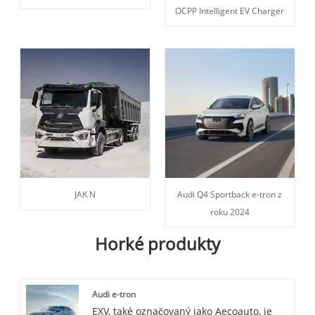
OCPP Intelligent EV Charger
JAK N
Audi Q4 Sportback e-tron z
roku 2024
Horké produkty
Audi e-tron
EXV, také označovaný jako Aecoauto, je