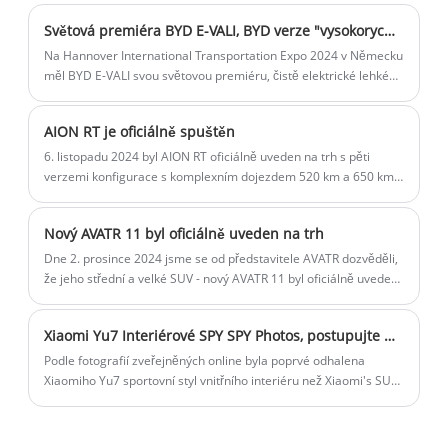
kapacit a urychlení výroby dvou chytrých elektrických modelů
Světová premiéra BYD E-VALI, BYD verze "vysokorychlostní železnice" přichází! Vnitřní prostor je obrovský
značky Volkswagen společně vyvinutých skupinou a Xpeng.
Motory.
Na Hannover International Transportation Expo 2024 v Německu
měl BYD E-VALI svou světovou premiéru, čistě elektrické lehké
užitkové vozidlo. BYD E-VALI je čistě elektrické lehké užitkové
vozidlo o hmotnosti 3,5 tuny/4,25 tuny navržené pro evropský
AION RT je oficiálně spuštěn
trh, aby vyhovovalo potřebám dodávek na poslední míli.
6. listopadu 2024 byl AION RT oficiálně uveden na trh s pěti
verzemi konfigurace s komplexním dojezdem 520 km a 650 km.
Nový vůz je umístěn jako středně velký čistý elektromobil,
postavený na čisté úrovni stanice AEP 3.0, vysoce vybavený
Nový AVATR 11 byl oficiálně uveden na trh
model je vybaven Lidarem, využitím pokročilého inteligentního
řízení a dodáním na trh.
Dne 2. prosince 2024 jsme se od představitele AVATR dozvěděli,
že jeho střední a velké SUV - nový AVATR 11 byl oficiálně uveden
na trh, jako upravený model uvedl na trh čistě elektrickou verzi a
verzi s prodlouženým dojezdem, celkem 5 modelů konfigurace.
Xiaomi Yu7 Interiérové ​​SPY SPY Photos, postupujte mnohem více než pohyb Su7, rozhlédněte se kolem obrazovky projekce odhalit
Podle fotografií zveřejněných online byla poprvé odhalena
Xiaomiho Yu7 sportovní styl vnitřního interiéru než Xiaomi's SU7
a panoramatická projekční obrazovka nového vozu byla poprvé
odhalena. Očekává se, že nové auto se prodá za 300 000 až 400
000 juanů a bude v prodeji v červnu a červenci 2025.