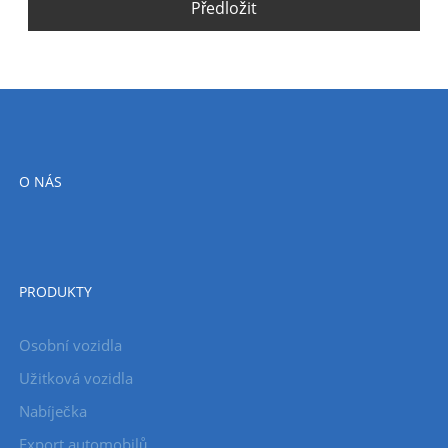
Předložit
O NÁS
PRODUKTY
Osobní vozidla
Užitková vozidla
Nabíječka
Export automobilů