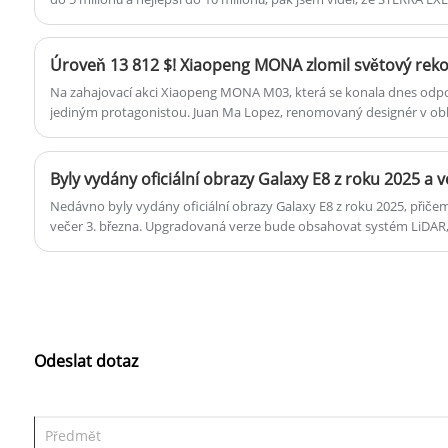
vyřadil Audi Q5L jako předmět poražení na burzovní konferenci, a p
elektrické SUV do 500 000“, mám pocit, že tato společnost je tak u
je tak upřímná, tak zdrženlivá, tak zdvořilá.
Úroveň 13 812 $! Xiaopeng MONA zlomil světový reko
Na zahajovací akci Xiaopeng MONA M03, která se konala dnes odp
jediným protagonistou. Juan Ma Lopez, renomovaný designér v ob
také debutoval na veřejnosti po nástupu do XPeng Motors.
Nedávno byly vydány oficiální obrazy Galaxy E8 z roku 2025, přiče
večer 3. března. Upgradovaná verze bude obsahovat systém LiDAR, 
exteriéru, interiéru a hnací ústrojích. Navíc debutuje také Geely Gal
Odeslat dotaz