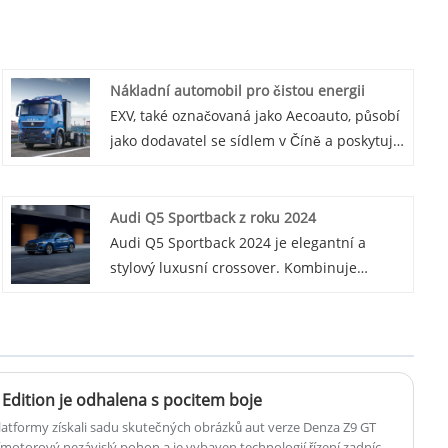
Nákladní automobil pro čistou energii
EXV, také označovaná jako Aecoauto, působí
jako dodavatel se sídlem v Číně a poskytuje
různé vozy, mezi nimiž je i nákladní vůz pro
čistou energii. Clean Energy Truck nejen
uspokojuje potřeby různých sektorů, ale
Audi Q5 Sportback z roku 2024
také pomáhá čínskému automobilovému
Audi Q5 Sportback 2024 je elegantní a
průmyslu rozvíjet se ekologičtějším a
stylový luxusní crossover. Kombinuje
udržitelnějším směrem.
sportovní designové prvky s prostorným a
high-tech interiérem. Poháněn výkonným
motorem nabízí hladkou jízdu a vynikající
ovladatelnost. Díky pokročilým funkcím a
prémiovým povrchovým úpravám je Q5
Edition je odhalena s pocitem boje
Sportback skvělou volbou pro ty, kteří
latformy získali sadu skutečných obrázků aut verze Denza Z9 GT
hledají kombinaci výkonu a luxusu.
římotorový nezávislý pohon a je vybaven technologií řízení zadních