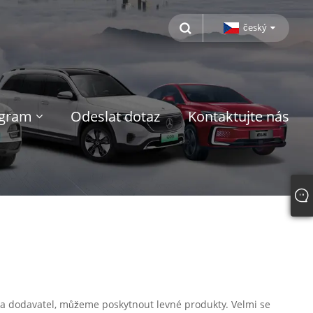
český
ogram
Odeslat dotaz
Kontaktujte nás
ce a dodavatel, můžeme poskytnout levné produkty. Velmi se