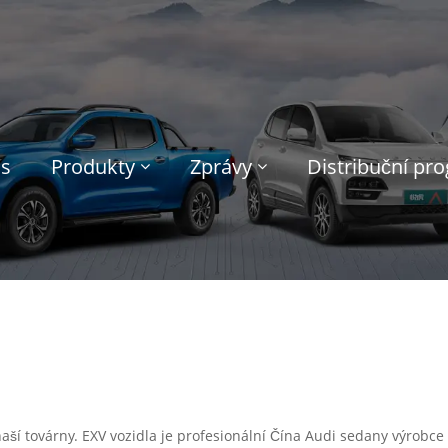
ás
Produkty
Zprávy
Distribuční pr
 naší továrny. EXV vozidla je profesionální Čína Audi sedany výrob