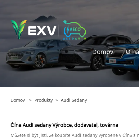
Domov
O n
Domov
>
Produkty
>
Audi Sedany
Čína Audi sedany Výrobce, dodavatel, továrna
Můžete si být jisti, že koupíte Audi sedany vyrobené v Číně z