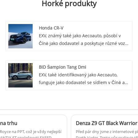
Horké produkty
Honda CR-V
EXV, známý také jako Aecoauto, působí v
Číně jako dodavatel a poskytuje různé vozy,
mezi nimiž je i renomovaná Honda CR-V.
Honda CR-V je kompaktní crossover SUV
známý pro svou praktičnost, prostorný
BID Šampion Tang Dmi
interiér a pohodlnou jízdu. Je to jeden z
EXV, také identifikovaný jako Aecoauto,
celosvětově nejprodávanějších modelů
funguje jako dodavatel se sídlem v Číně a
Honda.
nabízí různé vozy, včetně proslulého BYD
Tang DMI Champion. BYD Tang DMI
Champion je SUV střední velikosti pod BYD
Auto se sportovnějším designem a
výkonnostními charakteristikami.
na trhu
Denza Z9 GT Black Warrior 
Royce na PPT, což je vždy nejlepší
Před pár dny jsme z internetové p
XLANTIX ET společnosti EXEED
Darth Vader. Tento vůz realizuje t