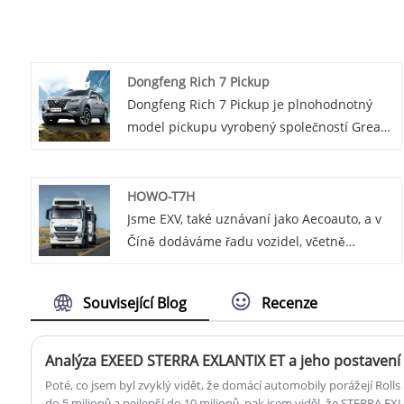
Dongfeng Rich 7 Pickup
Dongfeng Rich 7 Pickup je plnohodnotný
model pickupu vyrobený společností Great
Wall Motors, což je špičkový model v řadě
Rich. Má větší nákladovou kapacitu a
luxusnější konfiguraci interiéru, vhodný pro
HOWO-T7H
obchodní i osobní použití.
Jsme EXV, také uznávaní jako Aecoauto, a v
Číně dodáváme řadu vozidel, včetně
proslulého HOWO-T7H. Řada HOWO-T7H je
dalším produktem těžkých nákladních
Související Blog
Recenze
vozidel v rámci China National Heavy Duty
Truck (CNHTC), který se zaměřuje na výkon a
jízdní komfort, vhodný pro přepravu na
Analýza EXEED STERRA EXLANTIX ET a jeho postavení 
dlouhé vzdálenosti.
Poté, co jsem byl zvyklý vidět, že domácí automobily porážejí Rolls 
do 5 milionů a nejlepší do 10 milionů, pak jsem viděl, že STERRA E