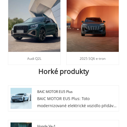
Audi Q2L
2025 SQ6 e-tron
Horké produkty
BAIC MOTOR EU5 Plus
BAIC MOTOR EU5 Plus: Toto
modernizované elektrické vozidlo přidává
inteligentnější a bezpečnostní prvky na
základě EU5, jako je pokročilejší
Honda Ve-1
technologie autonomního řízení,