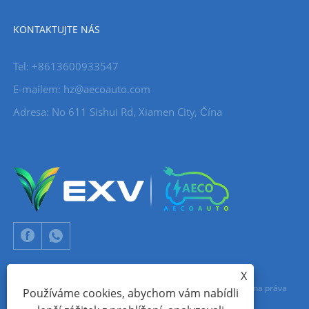
KONTAKTUJTE NÁS
Tel: +8613600933547
E-mailem:
hz@aecoauto.com
Adresa: No 611 Sishui Rd, Xiamen City, Čína
X
Copyright © 2024 Xiamen Aecoauto Technology Co., Ltd. Všechna práva
Používáme cookies, abychom vám nabídli