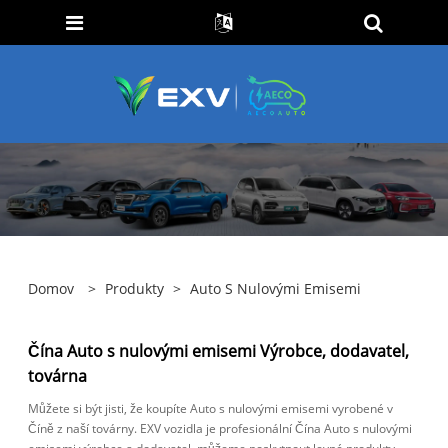
Domov
>
Produkty
>
Auto S Nulovými Emisemi
Čína Auto s nulovými emisemi Výrobce, dodavatel,
továrna
Můžete si být jisti, že koupíte Auto s nulovými emisemi vyrobené v
Číně z naší továrny. EXV vozidla je profesionální Čína Auto s nulovými