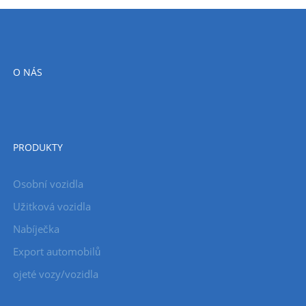
O NÁS
PRODUKTY
Osobní vozidla
Užitková vozidla
Nabíječka
Export automobilů
ojeté vozy/vozidla