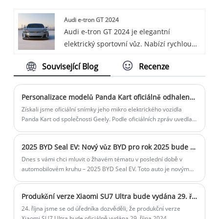
renomovaného Li Auto L8. Li Auto L8 je
Audi e-tron GT 2024
crossover elektromobil, který kombinuje
Audi e-tron GT 2024 je elegantní
designové prvky SUV a sedanu a nabízí
elektrický sportovní vůz. Nabízí rychlou
jedinečný vzhled a flexibilní výkon.
akceleraci a luxusní interiér s vyspělou
Související Blog
Recenze
technologií.
Personalizace modelů Panda Kart oficiálně odhalena na oficiálních snímcích
Získali jsme oficiální snímky jeho mikro elektrického vozidla
Panda Kart od společnosti Geely. Podle oficiálních zpráv uvedla
rodina Geely Panda na trh dva modely Panda mini, Panda Knight.
Od svého uvedení v únoru 2023 Geely Panda prodala více než
2025 BYD Seal EV: Nový vůz BYD pro rok 2025 bude uveden na trh 8. srpna s vysokým napětím 800 V + laserovým radarem a počáteční cena je nižší než 28 050 $
130 000 vozů. Se spuštěním Panda Karting budou mladým lidem,
kteří usilují o personalizaci, poskytnuty nové možnosti.
Dnes s vámi chci mluvit o žhavém tématu v poslední době v
automobilovém kruhu – 2025 BYD Seal EV. Toto auto je novým
favoritem BYD. Slyšel jsem, že nejen přináší 800V
vysokonapěťové rychlé nabíjení, ale je také vybaven laserovým
Produkční verze Xiaomi SU7 Ultra bude vydána 29. října 2024
radarem a počáteční cena může být nižší než 28 050 $!
24. října jsme se od úředníka dozvěděli, že produkční verze
Xiaomi SU7 Ultra bude oficiálně vydána 29. října 2024.