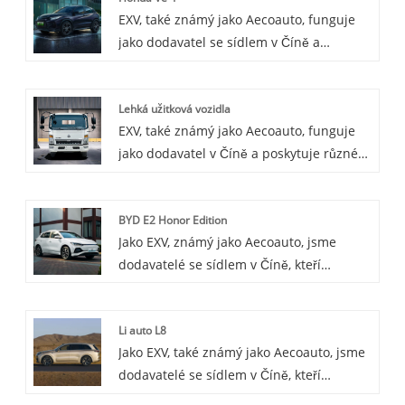
EXV, také známý jako Aecoauto, funguje
inteligentní funkce propojení a
jako dodavatel se sídlem v Číně a
výkonnější systém správy baterie, díky
poskytuje různé vozy, mezi nimi i
čemuž je vaše řízení pohodlnější,
renomovanou Hondu Ve-1. Honda VE-1 je
bezpečnější a bezpečnější. inteligentní.
Lehká užitková vozidla
elektrický model, který je součástí nové
Zároveň má také delší výdrž baterie a
EXV, také známý jako Aecoauto, funguje
řady energetických vozidel Honda Motor.
pohodlnější vnitřní prostor, díky čemuž je
jako dodavatel v Číně a poskytuje různé
Může mít elektrický pohon a nulové
tou nejlepší volbou pro vaše cestování.
vozy, mezi nimi i renomovaná lehká
emise a je vhodný pro dojíždění do města
nákladní vozidla. Lehká užitková vozidla
a na krátké vzdálenosti.
BYD E2 Honor Edition
pokrývají širokou škálu špičkových pick-
Jako EXV, známý jako Aecoauto, jsme
upů, SUV, VAN a MPV, stejně jako vodíkové
dodavatelé se sídlem v Číně, kteří
palivo, čistě elektrické, hybridní, topné
nabízejí řadu vozidel, včetně proslulého
oleje a další formy energie.
BYD E2 Honor Edition.
Li auto L8
Jako EXV, také známý jako Aecoauto, jsme
dodavatelé se sídlem v Číně, kteří
nabízejí řadu vozidel, včetně