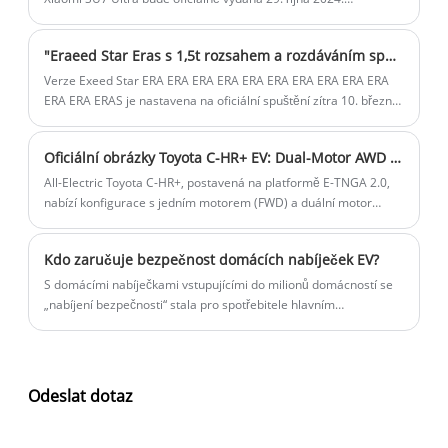
Rezervace byly spuštěny a vy si můžete vybrat obchody Xiaomi,
které zažijete. Produkční verze Xiaomi SU7 Ultra vychází z SU7 a
"Eraeed Star Eras s 1,5t rozsahem a rozdáváním spuštění 10. března."
ve srovnání s dříve vydaným prototypem vozu bude celkový tvar
redukovat část závodního designu.
Verze Exeed Star ERA ERA ERA ERA ERA ERA ERA ERA ERA ERA
ERA ERA ERAS je nastavena na oficiální spuštění zítra 10. března.
Nové vozidlo je vybaveno systémem prodlužování rozsahu 1,5T
a již zahájilo předprodej a nabízí čtyři modely s cenovým
Oficiální obrázky Toyota C-HR+ EV: Dual-Motor AWD verze k dispozici s maximálním rozsahem 600 km
rozpětím předprodeje 162 800 až 219 800 juanů.
All-Electric Toyota C-HR+, postavená na platformě E-TNGA 2.0,
nabízí konfigurace s jedním motorem (FWD) a duální motor
(AWD) s maximálním rozsahem 600 km. Díky rozvoji rozvoru 2
750 mm je sloty mezi městským křižníkem a velikostí BZ4X.
Kdo zaručuje bezpečnost domácích nabíječek EV?
Spuštění v zámoří do konce roku 2025 upřednostňuje efektivitu a
výkon pro městskou a dlouhou vzdálenost.
S domácími nabíječkami vstupujícími do milionů domácností se
„nabíjení bezpečnosti“ stala pro spotřebitele hlavním
problémem. Když majitelé automobilů instalují zařízení do svých
garáží nebo parkovacích míst, nevyhnutelně se obávají
potenciálních požárních spouštěčů. Kdo tedy může skutečně
zaručit bezpečnost nabíjení domů? To se stalo klíčovou otázkou
Odeslat dotaz
na cestě k rozsáhlému přijetí nové energie.