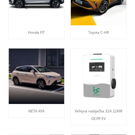
Honda FIT
Toyota C-HR
NETA AYA
Veřejná nabíječka 32A 22KW
OCPP EV