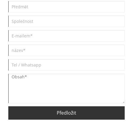
Byl ale skutečně vynalezen v 21. století? Ne nutně!
Předložit