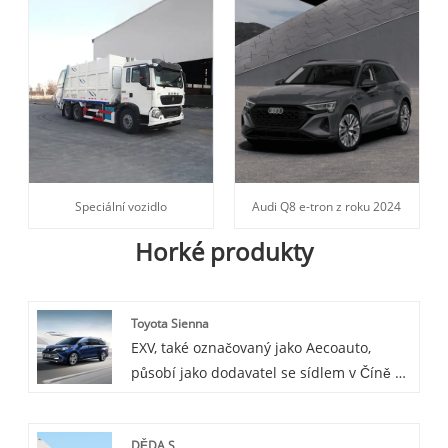
Speciální vozidlo
Audi Q8 e-tron z roku 2024
Horké produkty
Toyota Sienna
EXV, také označovaný jako Aecoauto,
působí jako dodavatel se sídlem v Číně a
poskytuje různé vozy, mezi nimi i
renomovanou Toyotu Sienna. Toyota
DĚDA S
Sienna je rodinný vůz střední velikosti,