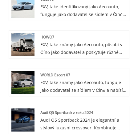
EXV, také identifikovaný jako Aecoauto,
oblíbený pro svůj prostorný interiér a
funguje jako dodavatel se sídlem v Číně a
praktičnost.
nabízí různé vozy, včetně renomovaného
Neta S. Neta S je vůz, který klade důraz
HOWO7
na technologii i výkon a přináší vám
EXV, také známý jako Aecoauto, působí v
nebývalý zážitek z jízdy díky inovativní
Číně jako dodavatel a poskytuje různé
technologii a vynikající výkon.
vozy, mezi nimiž je i renomovaný HOWO7.
Řada HOWO7 patří k modelům středních
WORLD Escort 07
a těžkých nákladních vozidel vybavených
EXV, také známý jako Aecoauto, funguje
vysoce výkonnými motory, jejichž cílem je
jako dodavatel se sídlem v Číně a nabízí
poskytovat uživatelům vysoce efektivní a
řadu vozidel, včetně renomovaného BYD
vysoce spolehlivá dopravní řešení.
Escort 07.
Audi Q5 Sportback z roku 2024
Audi Q5 Sportback 2024 je elegantní a
stylový luxusní crossover. Kombinuje
sportovní designové prvky s prostorným a