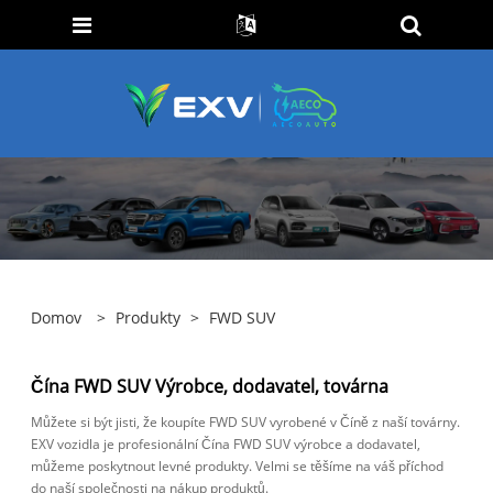
Domov
>
Produkty
>
FWD SUV
Čína FWD SUV Výrobce, dodavatel, továrna
Můžete si být jisti, že koupíte FWD SUV vyrobené v Číně z naší továrny.
EXV vozidla je profesionální Čína FWD SUV výrobce a dodavatel,
můžeme poskytnout levné produkty. Velmi se těšíme na váš příchod
do naší společnosti na nákup produktů.