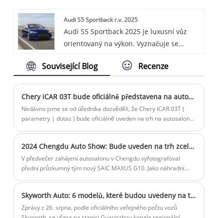
high-tech interiérem. Poháněn výkonným
Audi S5 Sportback r.v. 2025
motorem nabízí hladkou jízdu a vynikající
Audi S5 Sportback 2025 je luxusní vůz
ovladatelnost. Díky pokročilým funkcím a
orientovaný na výkon. Vyznačuje se
prémiovým povrchovým úpravám je Q5
elegantním designem se svažující se linií
Sportback skvělou volbou pro ty, kteří
Související Blog
Recenze
střechy, výkonným motorem 3.0T V6 a
hledají kombinaci výkonu a luxusu.
8stupňovou převodovkou spolu s dobře
vybaveným interiérem, který nabízí
Chery iCAR 03T bude oficiálně představena na autosalonu v Chengdu v roce 2024
komfort i sportovní prvky.
Nedávno jsme se od úředníka dozvěděli, že Chery iCAR 03T (
parametry | dotaz ) bude oficiálně uveden na trh na autosalonu
v Chengdu 2024. Nové auto je založeno na iCAR 03 a je stále
umístěno jako kompaktní čistě elektrické SUV, ale bylo vylepšeno
2024 Chengdu Auto Show: Bude uveden na trh zcela nový GAC G10
ve vzhledu, kokpitu, systému pohonu všech kol atd. Dříve byl
nový vůz oficiálně představen na Pekingu v roce 2024. Auto
V předvečer zahájení autosalonu v Chengdu vyfotografoval
Show.
přední průzkumný tým nový SAIC MAXUS G10. Jako náhradní
model byl nový vůz výrazně vylepšen ve vzhledu a konfiguraci a
bude oficiálně představen na autosalonu v Chengdu.
Skyworth Auto: 6 modelů, které budou uvedeny na trh v příštích 5 letech
Zprávy z 26. srpna, podle oficiálního veřejného počtu vozů
Skyworth, se včera na stanici Guangzhou konala regionální