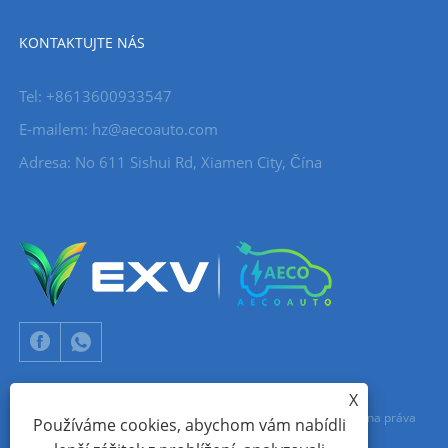
KONTAKTUJTE NÁS
Tel: +8613600933547
E-mailem:
hz@aecoauto.com
Adresa: No 611 Sishui Rd, Xiamen City, Čína
X
Copyright © 2024 Xiamen Aecoauto Technology Co., Ltd. Všechna práva
Používáme cookies, abychom vám nabídli