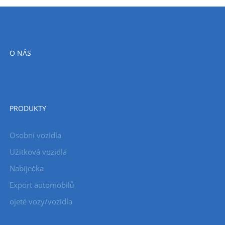
O NÁS
PRODUKTY
Osobní vozidla
Užitková vozidla
Nabíječka
Export automobilů
ojeté vozy/vozidla