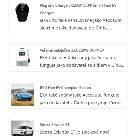
Plug and Charge 7-22KW OCPP Smart Fast EV
pro svůj prostorný interiér a vysoký
Charger
výkon.
Jako EXV, také označované jako Aecoauto,
sloužíme jako dodavatelé v Číně a
nabízíme různé vozy. K dispozici jsou také
některé nabíječky do auta, včetně Plug
Veřejná nabíječka 32A 22KW OCPP EV
and Charge 7-22KW OCPP Smart Fast EV
EXV, také identifikovaný jako Aecoauto,
Charger. Plug and Charge 7-22KW OCPP
funguje jako dodavatel se sídlem v Číně,
Smart Fast EV Charger je účinný,
který nabízí různé vozy, včetně proslulé
inteligentní a uživatelsky přívětivý
Public 32A 22KW OCPP EV Charger. Public
produkt, který nejen poskytuje službu
BYD Han EV Champion Edition
32A 22KW OCPP EV Charger je efektivní,
rychlého nabíjení, ale také výrazně
EXV, také známý jako Aecoauto, funguje
inteligentní a veřejně přístupné nabíjecí
zlepšuje uživatelský zážitek
jako dodavatel v Číně a poskytuje různé
zařízení, které nejen splňuje potřeby
prostřednictvím inteligentních funkcí.
vozy, mezi nimi i proslulou BYD Han EV
rychlého nabíjení majitelů EV, ale také
Champion Edition.
zlepšuje provozní efektivitu nabíjecích
Sterra Exlantix ET
stanic prostřednictvím inteligentní
Sterra Exlantix ET je špičkové nové
správy.