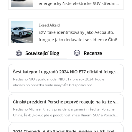
energeticky čisté elektrické SUV střední
velikosti vytvořené společností Chery,
založené na nové elektrické platformě
Exeed Alkaid
E0X, s dlouhým dojezdem a možností
EXV, také identifikovaný jako Aecoauto,
rychlého nabíjení, stejně jako s luxusním
funguje jako dodavatel se sídlem v Číně a
a pohodlným designem interiéru.
nabízí různé vozy, včetně renomovaného
Související Blog
Recenze
Exeed Alkaid.
Šest kategorií upgradů 2024 NIO ET7 oficiální fotografie zveřejněny
Nedávno NIO vydalo model NIO ET7 pro rok 2024. Podle
oficiálního obrázku bude nový vůz k dispozici pro
předobjednávku 16. dubna a bude uveden na trh na autosalonu v
Pekingu.
Čínský prezident Porsche poprvé reaguje na to, že vůz Xiaomi vypadá jako Porsche
Nedávno Michael Kirsch, prezident a generální ředitel Porsche
China, řekl: „Pokud jde o podobnosti mezi Xiaomi SU7 a Porsche,
myslím, že dobrý design má vždy tiché pochopení.
2024 Chengdu Auto Show: Bude uveden na trh zcela nový GAC G10