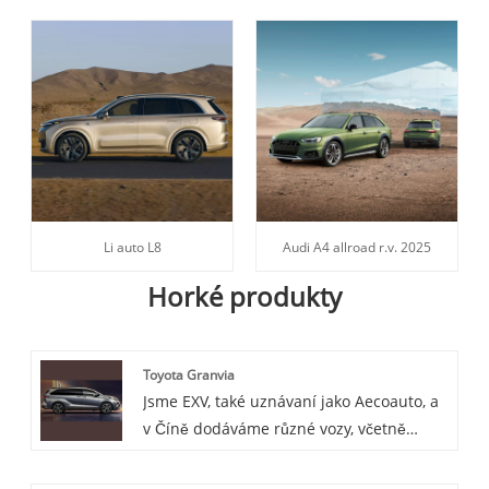
Li auto L8
Audi A4 allroad r.v. 2025
Horké produkty
Toyota Granvia
Jsme EXV, také uznávaní jako Aecoauto, a
v Číně dodáváme různé vozy, včetně
renomované Toyota Granvia. Toyota
Granvia je velké užitkové vozidlo oblíbené