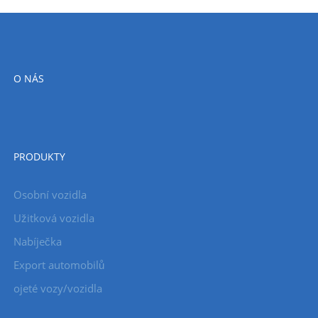
O NÁS
PRODUKTY
Osobní vozidla
Užitková vozidla
Nabíječka
Export automobilů
ojeté vozy/vozidla