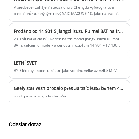
V předvečer zahájení autosalonu v Chengdu vyfotografoval
přední průzkumný tým nový SAIC MAXUS G10. Jako náhradní
model byl nový vůz výrazně vylepšen ve vzhledu a konfiguraci a
bude oficiálně představen na autosalonu v Chengdu.
Prodáno od 14 901 $ Jiangxi Isuzu Ruimai 8AT na trhu Klidnější a energeticky úspornější
20. září byl oficiálně uveden na trh model Jiangxi Isuzu Ruimai
8AT s celkem 6 modely a cenovým rozpětím 14 901 – 17 436
USD. Kromě toho úředník také uvedl na trh 4 dárky, včetně
peněžní dotace ve výši 422 $ a náhradní dotace ve výši 422 $.
LETNÍ SVĚT
Nový model bude vybaven 2,5litrovým vznětovým motorem a
8stupňovou automatickou převodovkou ZF, což zlepší
BYD léto byl model umístěn jako středně velké až velké MPV.
každodenní jízdní komfort a sníží spotřebu energie.
Geely star wish prodalo přes 30 tisíc kusů během 49 dnů po uvedení na trh.
prodejní pokrok geely star přání
Odeslat dotaz