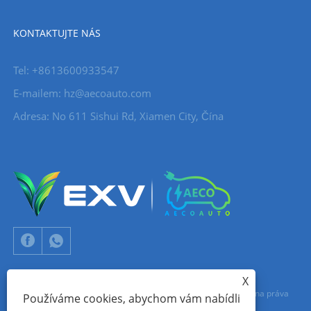
KONTAKTUJTE NÁS
Tel: +8613600933547
E-mailem:
hz@aecoauto.com
Adresa: No 611 Sishui Rd, Xiamen City, Čína
X
Copyright © 2024 Xiamen Aecoauto Technology Co., Ltd. Všechna práva
Používáme cookies, abychom vám nabídli