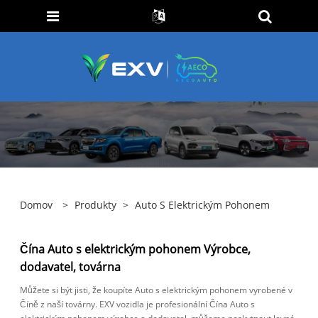
Domov
>
Produkty
>
Auto S Elektrickým Pohonem
Čína Auto s elektrickým pohonem Výrobce,
dodavatel, továrna
Můžete si být jisti, že koupíte Auto s elektrickým pohonem vyrobené v
Číně z naší továrny. EXV vozidla je profesionální Čína Auto s