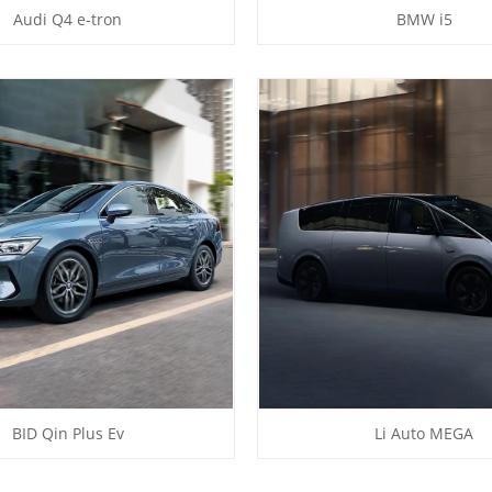
Audi Q4 e-tron
BMW i5
BID Qin Plus Ev
Li Auto MEGA