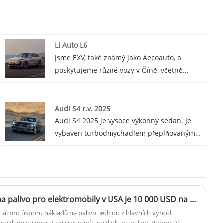
Li Auto L6
Jsme EXV, také známý jako Aecoauto, a
poskytujeme různé vozy v Číně, včetně
renomovaného Li Auto L6. Li Auto L6 je plně
elektrické SUV s moderním designem a
pokročilými technologickými funkcemi.
Audi S4 r.v. 2025
Audi S4 2025 je vysoce výkonný sedan. Je
vybaven turbodmychadlem přeplňovaným
motorem V6, nabízí luxusní interiéry a
přichází s pokročilými technologiemi a
bezpečnostními prvky. Nebo je to sportovní
sedan s elegantním designem, legendárním
pohonem všech kol quattro a kombinací
Potenciál úspory nákladů na palivo pro elektromobily v USA je 10 000 USD na 100 000 mil
výkonu a pohodlí.
nciál pro úsporu nákladů na palivo. Jednou z hlavních výhod
 náklady na energii ve srovnání s náklady na palivo. Potenciál