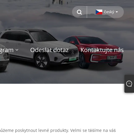
český
ogram
Odeslat dotaz
Kontaktujte nás
 můžeme poskytnout levné produkty. Velmi se těšíme na váš