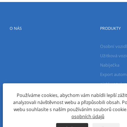
O NÁS
PRODUKTY
Osobní vozid
Užitková vozi
Nabíječka
Export autom
ojeté vozy/vo
Používáme cookies, abychom vám nabídli lepší zážite
analyzovali návštěvnost webu a přizpůsobili obsah. 
Copyright © 2024 Xiamen Aecoauto Technology Co., Ltd. Všec
webu souhlasíte s naším používáním souborů cookie
TECHNICKÁ PODPORA WEBOVÝCH STRÁNEK:
SÍŤ TIANYU
jack 
osobních údajů