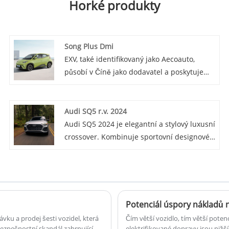
Horké produkty
Song Plus Dmi
EXV, také identifikovaný jako Aecoauto,
působí v Číně jako dodavatel a poskytuje
různé vozy, přičemž jednou z našich
nabídek je proslulý Song Plus Dmi.
Audi SQ5 r.v. 2024
Audi SQ5 2024 je elegantní a stylový luxusní
crossover. Kombinuje sportovní designové
prvky s prostorným a high-tech interiérem.
Poháněn výkonným motorem nabízí
hladkou jízdu a vynikající ovladatelnost.
Díky pokročilým funkcím a prémiovým
povrchovým úpravám je Q5 Sportback
skvělou volbou pro ty, kteří hledají
u a prodej šesti vozidel, která
Čím větší vozidlo, tím větší pote
kombinaci výkonu a luxusu.
bezpečnostní skandál zahrnující
elektrifikované dopravy jsou nižší