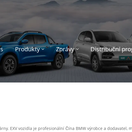
ás
Produkty
Zprávy
Distribuční pr
ovárny. EXV vozidla je profesionální Čína BMW výrobce a dodavatel,