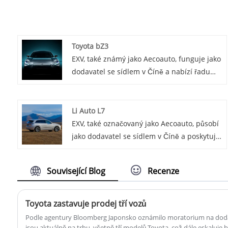
Toyota bZ3
EXV, také známý jako Aecoauto, funguje jako
dodavatel se sídlem v Číně a nabízí řadu
vozidel, včetně renomované Toyota bZ3.
Toyota bZ3 je nejnovější elektrický model
Toyota s nulovými emisemi, dlouhým
Li Auto L7
dojezdem a vyspělou technologií.
EXV, také označovaný jako Aecoauto, působí
jako dodavatel se sídlem v Číně a poskytuje
různé vozy, mezi nimi i renomovaný Li Auto
L7. Li Auto L7 je luxusní plně elektrický
Související Blog
Recenze
sedan se sportovním a stylovým designem
exteriéru a prostorným a pohodlným
interiérem.
Toyota zastavuje prodej tří vozů
Podle agentury Bloomberg Japonsko oznámilo moratorium na dodávk
jsou aktuálně na trhu, včetně tří modelů Toyota, což dále eskaluje 