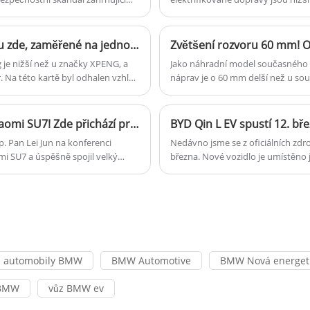
úspory nákladů se liší podle kateg
Špionážní fotografie interiéru XPENG MONA M03 jsou zde, zaměřené na jednoduchost, podobně jako Tesla Model 3
 je nižší než u značky XPENG, a
Jako náhradní model současného
 Na této kartě byl odhalen vzhled
náprav je o 60 mm delší než u so
vozidla. Uvádí se, že nový vůz
evropském trhu jmenuje Tayron mí
aktní sedan.
severoamerickém trhu.
Přední přihrádka Saic Maxus eTerron 9 je větší než Xiaomi SU7! Zde přichází první čínský pickup s předním kufrem
BYD Qin L EV spustí 12. bř
. Pan Lei Jun na konferenci
Nedávno jsme se z oficiálních zdr
i SU7 a úspěšně spojil velký
března. Nové vozidlo je umístěno j
 má přední kufr mnoho scénářů
prostřednictvím BYD Dynasty Netw
V a nyní konečně přišel první pick-
Platform 3.0 EVO a je standardně 
Edition (DiPilot 100) v celé sest
motorem s rozsahem 545 kilomet
automobily BMW
BMW Automotive
BMW Nová energeti
 BMW
vůz BMW ev