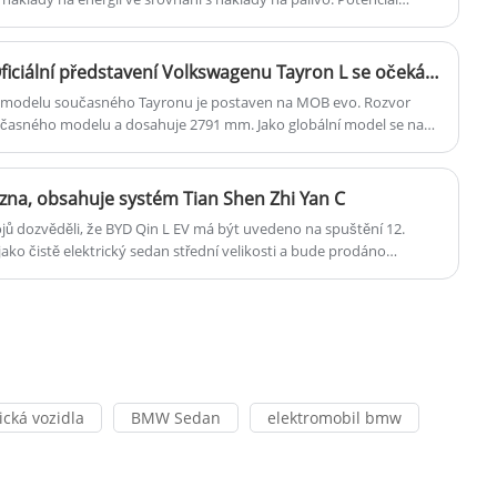
orie vozidla.
Zvětšení rozvoru 60 mm! Oficiální představení Volkswagenu Tayron L se očekává 4. listopadu
 modelu současného Tayronu je postaven na MOB evo. Rozvor
učasného modelu a dosahuje 2791 mm. Jako globální model se na
sto Tiguan Allspace. A bude uveden na trh jako Tiguan na
ezna, obsahuje systém Tian Shen Zhi Yan C
ojů dozvěděli, že BYD Qin L EV má být uvedeno na spuštění 12.
ako čistě elektrický sedan střední velikosti a bude prodáno
ork. Podle předchozích informací je nové auto postaveno na E-
přichází s tian Shen Zhi Yan C-Advanced Smart Driving Triple Camera
avě. Bude také obsahovat zadní systém pohonu zadních kol zadním
rů.
cká vozidla
BMW Sedan
elektromobil bmw