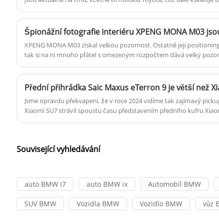
některé z předních světových výrobců automobilů.
XPENG MONA M03 získal velkou pozornost. Ostatně její positioning
tak si na ni mnoho přátel s omezeným rozpočtem dává velký pozor.
vozu a tentokrát jsme získali špionážní fotografie interiéru nového 
bude uveden na trh v srpnu a je umístěn jako čistě elektrický komp
Jsme opravdu překvapeni, že v roce 2024 vidíme tak zajímavý pickup
Xiaomi SU7 strávil spoustu času představením předního kufru Xiaom
přední kufr, integraci a pokrok dohromady, od skutečného použití
použití. . Je zřejmé, že přední kufr není exkluzivní pro auta nebo SU
up s předním kufrem v Číně.
Související vyhledávání
auto BMW i7
auto BMW ix
Automobil BMW
SUV BMW
Vozidla BMW
Vozidlo BMW
vůz