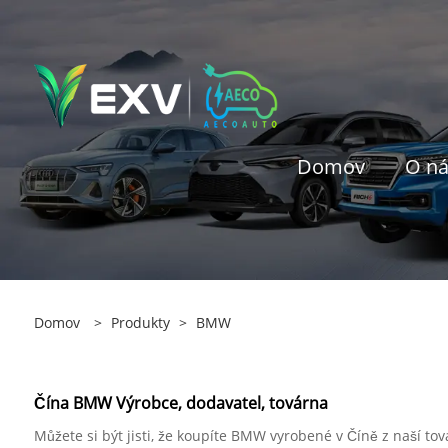
Domov
O n
Domov
>
Produkty
>
BMW
Čína BMW Výrobce, dodavatel, továrna
Můžete si být jisti, že koupíte BMW vyrobené v Číně z naší t