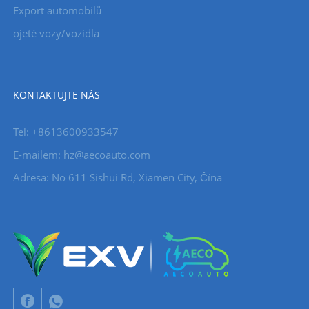
Export automobilů
ojeté vozy/vozidla
KONTAKTUJTE NÁS
Tel: +8613600933547
E-mailem:
hz@aecoauto.com
Adresa: No 611 Sishui Rd, Xiamen City, Čína