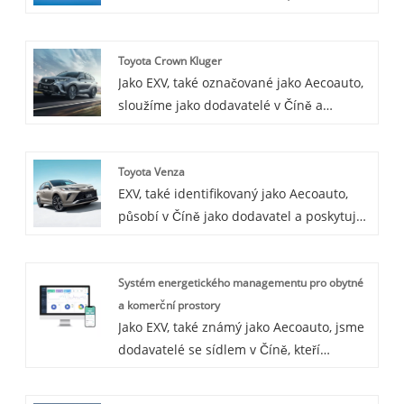
nabízejí různé vozy, včetně
renomovaného Honda e:NS1. Honda
Toyota Crown Kluger
e:NS1 je kompaktní elektromobil vyvinutý
Jako EXV, také označované jako Aecoauto,
společností Honda pro čínský trh. Je
sloužíme jako dodavatelé v Číně a
navržen tak, aby byl cenově dostupný a
nabízíme různé vozy, včetně renomované
ekologický, aby vyhovoval rostoucí
Toyota Crown Kluger. Toyota Crown
poptávce po elektrických vozidlech.
Toyota Venza
Kluger je luxusní SUV oblíbené pro svůj
EXV, také identifikovaný jako Aecoauto,
luxusní interiér a vysoký výkon.
působí v Číně jako dodavatel a poskytuje
různé vozy, přičemž jednou z našich
nabídek je renomovaná Toyota Venza.
Systém energetického managementu pro obytné
Toyota Venza je luxusní SUV oblíbené pro
a komerční prostory
svůj stylový design a vysoký výkon.
Jako EXV, také známý jako Aecoauto, jsme
dodavatelé se sídlem v Číně, kteří
nabízejí řadu vozidel. K dispozici jsou
také některé nabíječky do auta, včetně