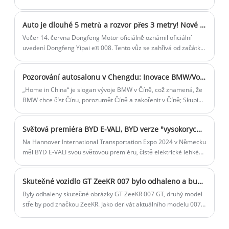
vůz realizuje třímotorový nezávislý pohon a je vybaven
technologií řízení zadních kol. Kromě toho Zhao Changjiang,
Auto je dlouhé 5 metrů a rozvor přes 3 metry! Nové auto jiného táty je na úrovni 27 564 $ ideální náhrada?
generální ředitel společnosti Denza, který model právě řídil, řekl,
že brzy uspořádá technickou konferenci o Denze Z9 GT a
Večer 14. června Dongfeng Motor oficiálně oznámil oficiální
současně spustí předprodej.
uvedení Dongfeng Yipai eπ 008. Tento vůz se zahřívá od začátku
letošního roku. Po mnoha veřejných vystoupeních a významných
událostech se tento nový vůz dnes konečně oficiálně představil.
Pozorování autosalonu v Chengdu: Inovace BMW/Volkswagen v čínském stylu
„Home in China“ je slogan vývoje BMW v Číně, což znamená, že
BMW chce číst Čínu, porozumět Číně a zakořenit v Číně; Skupina
Volkswagen, která sdílí stejný vývojový koncept, má také slogan
„V Číně pro Čínu, což ukazuje odhodlání Volkswagenu změnit se
Světová premiéra BYD E-VALI, BYD verze "vysokorychlostní železnice" přichází! Vnitřní prostor je obrovský
pro Čínu. Na autosalonu v Chengdu 2024 obě značky přinesly
své zbrusu nové produkty, které se ve srovnání s minulostí
Na Hannover International Transportation Expo 2024 v Německu
skutečně dramaticky změnily a jsou dokonce ohromující.
měl BYD E-VALI svou světovou premiéru, čistě elektrické lehké
Tentokrát jsme si nové produkty mohli vyzkoušet zblízka na
užitkové vozidlo. BYD E-VALI je čistě elektrické lehké užitkové
autosalonu v Chengdu a popovídat si se zaměstnanci stánku,
vozidlo o hmotnosti 3,5 tuny/4,25 tuny navržené pro evropský
Skutečné vozidlo GT ZeeKR 007 bylo odhaleno a bude standardně přicházet se systémem Haohan Inteligentní jízda 2.0 v celé sestavě.
abychom hlouběji porozuměli inovacím zámořské značky v
trh, aby vyhovovalo potřebám dodávek na poslední míli.
čínském stylu.
Byly odhaleny skutečné obrázky GT ZeeKR 007 GT, druhý model
střelby pod značkou ZeeKR. Jako derivát aktuálního modelu 007
je nastaven na spuštění ve druhém čtvrtletí.