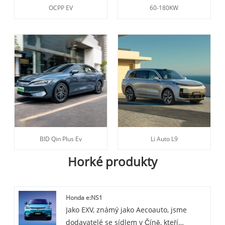
OCPP EV
60-180KW
BID Qin Plus Ev
Li Auto L9
Horké produkty
Honda e:NS1
Jako EXV, známý jako Aecoauto, jsme
dodavatelé se sídlem v Číně, kteří