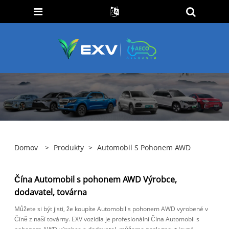
Domov
>
Produkty
>
Automobil S Pohonem AWD
Čína Automobil s pohonem AWD Výrobce,
dodavatel, továrna
Můžete si být jisti, že koupíte Automobil s pohonem AWD vyrobené v
Číně z naší továrny. EXV vozidla je profesionální Čína Automobil s