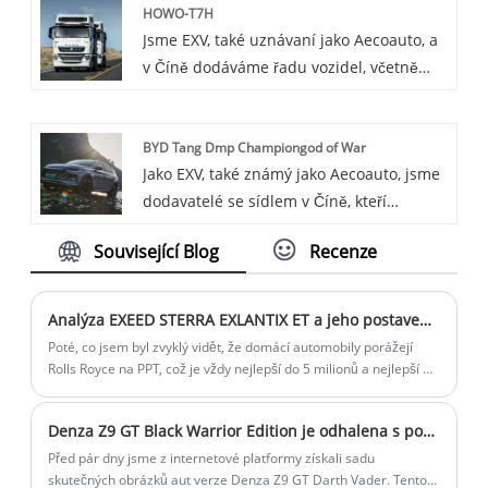
HOWO-T7H
systému řízení spotřeby energie pro
Jsme EXV, také uznávaní jako Aecoauto, a
obytné a komerční prostory. Energy
v Číně dodáváme řadu vozidel, včetně
Management System for Residential and
proslulého HOWO-T7H. Řada HOWO-T7H
Commercial je systém pro monitorování,
je dalším produktem těžkých nákladních
řízení a optimalizaci využití energie v
BYD Tang Dmp Championgod of War
vozidel v rámci China National Heavy
obytných a komerčních budovách.
Jako EXV, také známý jako Aecoauto, jsme
Duty Truck (CNHTC), který se zaměřuje na
Dokáže shromažďovat, analyzovat a
dodavatelé se sídlem v Číně, kteří
výkon a jízdní komfort, vhodný pro
zpracovávat energetická data za účelem
nabízejí řadu vozidel, včetně proslulého
přepravu na dlouhé vzdálenosti.
zlepšení energetické účinnosti a snížení
Související Blog
Recenze
BYD Tang Dmp Championgod of War.
nákladů.
Analýza EXEED STERRA EXLANTIX ET a jeho postavení na trhu
Poté, co jsem byl zvyklý vidět, že domácí automobily porážejí
Rolls Royce na PPT, což je vždy nejlepší do 5 milionů a nejlepší do
10 milionů, pak jsem viděl, že STERRA EXLANTIX ET společnosti
EXEED vyřadil Audi Q5L jako předmět poražení na burzovní
Denza Z9 GT Black Warrior Edition je odhalena s pocitem boje
konferenci, a pak Když vykřiknu větu „nejlepší elektrické SUV do
500 000“, mám pocit, že tato společnost je tak upřímná a tak
Před pár dny jsme z internetové platformy získali sadu
zdrženlivá Společnost je tak upřímná, tak zdrženlivá, tak zdvořilá.
skutečných obrázků aut verze Denza Z9 GT Darth Vader. Tento