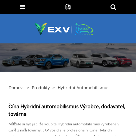
Domov
>
Produkty
>
Hybridní Automobilismus
Čína Hybridní automobilismus Výrobce, dodavatel,
továrna
Můžete si být jisti, že koupíte Hybridní automobilismus vyrobené v
Číně z naší továrny. EXV vozidla je profesionální Čína Hybridní