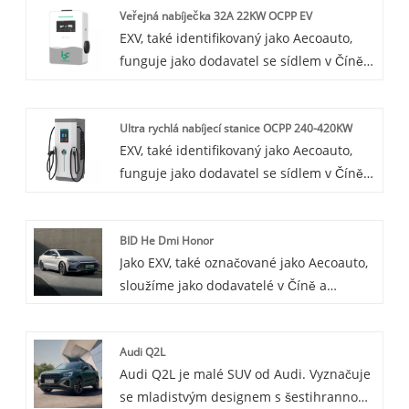
Veřejná nabíječka 32A 22KW OCPP EV
EXV, také identifikovaný jako Aecoauto,
funguje jako dodavatel se sídlem v Číně,
který nabízí různé vozy, včetně proslulé
Public 32A 22KW OCPP EV Charger. Public
Ultra rychlá nabíjecí stanice OCPP 240-420KW
32A 22KW OCPP EV Charger je efektivní,
EXV, také identifikovaný jako Aecoauto,
inteligentní a veřejně přístupné nabíjecí
funguje jako dodavatel se sídlem v Číně a
zařízení, které nejen splňuje potřeby
nabízí různé vozy. K dispozici jsou také
rychlého nabíjení majitelů EV, ale také
některé nabíječky do auta, včetně OCPP
zlepšuje provozní efektivitu nabíjecích
BID He Dmi Honor
240-420KW Ultra Fast Charging Station.
stanic prostřednictvím inteligentní
Jako EXV, také označované jako Aecoauto,
OCPP 240-420KW Ultra Fast Charging
správy.
sloužíme jako dodavatelé v Číně a
Station je stejnosměrný nástěnný
nabízíme řadu vozidel, včetně
nabíjecí stojan, který kombinuje
renomovaného BYD Han DMI Honor. BYD
technologii plug-and-charge s
Audi Q2L
Han DMI Honor je plnohodnotný luxusní
protokolem OCPP. Je navržen tak, aby
Audi Q2L je malé SUV od Audi. Vyznačuje
sedan pod BYD Auto, který poskytuje
vyhovoval potřebám uživatelů
se mladistvým designem s šestihrannou
pohodlnou jízdu a pokročilé
elektrických vozidel na pohodlné a