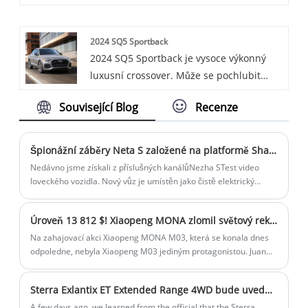
mřížkou chladiče a přizpůsobitelným C-
technologické funkce.
efektivní nabíjení a poskytuje ideální
sloupkem. Nabízí pohodlný interiér s
řešení nabíjení pro domácnosti,
2024 SQ5 Sportback
high-tech funkcemi, jako je virtuální
sousedství, parkoviště a další místa.
2024 SQ5 Sportback je vysoce výkonný
kokpit, a je dodáván s motorem 1,4T a
luxusní crossover. Může se pochlubit
7stupňovou dvouspojkovou převodovkou.
dynamickým a sportovním designem a
Související Blog
Recenze
výkonným motorem, který poskytuje
vzrušující akceleraci. Interiér je luxusní a
technologicky vyspělý a nabízí pohodlný a
Špionážní záběry Neta S založené na platformě Shanhai 2.0
poutavý zážitek z jízdy. Díky kombinaci
Nedávno jsme získali z příslušných kanálůNezha STest video
stylu, výkonu a kultivovanosti je SQ5
loveckého vozidla. Nový vůz je umístěn jako čistě elektrický
střední a velký vůz a je prvním modelem postaveným na
Sportback 2024 tou nejlepší volbou pro ty,
platformě Shanhai 2.0.
kteří hledají sportovní, ale sofistikované
Úroveň 13 812 $! Xiaopeng MONA zlomil světový rekord, jakmile debutoval
vozidlo.
Na zahajovací akci Xiaopeng MONA M03, která se konala dnes
odpoledne, nebyla Xiaopeng M03 jediným protagonistou. Juan
Ma Lopez, renomovaný designér v oblasti automobilového
designu, také debutoval na veřejnosti po nástupu do XPeng
Sterra Exlantix ET Extended Range 4WD bude uveden na trh 15. prosince
Motors.
A few days ago, we learned from the official that the Sterra