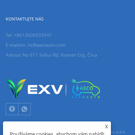
KONTAKTUJTE NÁS
Tel: +8613600933547
E-mailem:
hz@aecoauto.com
Adresa: No 611 Sishui Rd, Xiamen City, Čína
X
Copyright © 2024 Xiamen Aecoauto Technology Co., Ltd. Všechna práva
Používáme cookies, abychom vám nabídli