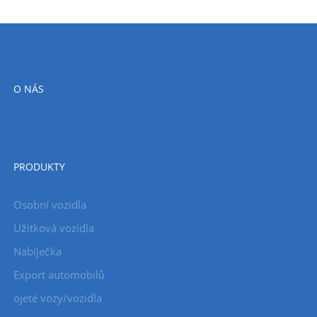
O NÁS
PRODUKTY
Osobní vozidla
Užitková vozidla
Nabíječka
Export automobilů
ojeté vozy/vozidla