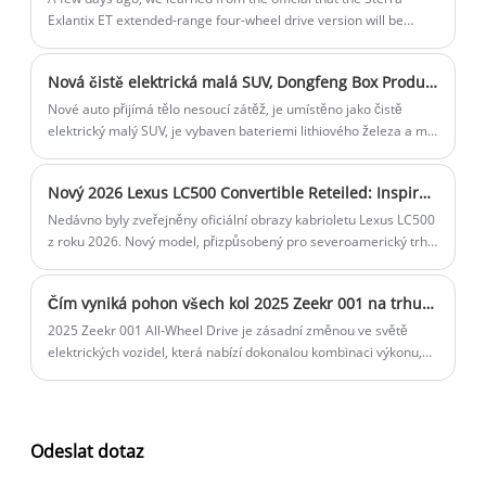
Exlantix ET extended-range four-wheel drive version will be
listed on 15 December. The new car is positioned as a medium-
large SUV, and the pre-sale has been opened and a
Nová čistě elektrická malá SUV, Dongfeng Box Production bude brzy připravena
comprehensive range of 1,500km.
Nové auto přijímá tělo nesoucí zátěž, je umístěno jako čistě
elektrický malý SUV, je vybaven bateriemi lithiového železa a má
maximální výkon 135 kW pro pohon. Podle předchozích zpráv je
vůz interně jmenován kódem S32 a očekává se, že bude vyroben
Nový 2026 Lexus LC500 Convertible Reteiled: Inspiration Series Edition s V8 Power
na platformě Quantum Architecture Platform 3 a očekává se, že
bude oficiálně spuštěn ve druhém čtvrtletí letošního roku.
Nedávno byly zveřejněny oficiální obrazy kabrioletu Lexus LC500
z roku 2026. Nový model, přizpůsobený pro severoamerický trh,
představuje několik upgradů konfigurace a úpravy cen.
Zámořská cena je stanovena na 109 200 $ (přibližně 783 800),
Čím vyniká pohon všech kol 2025 Zeekr 001 na trhu EV
což znamená skromný nárůst o 800 USD oproti předchozí verzi.
Pozoruhodné je, že 2026 LC 500 také debutuje „Inspirační série“,
2025 Zeekr 001 All-Wheel Drive je zásadní změnou ve světě
limitovanou edici omezenou na 350 jednotek výhradně pro
elektrických vozidel, která nabízí dokonalou kombinaci výkonu,
Severní Ameriku.
udržitelnosti a pokročilé technologie. V tomto příspěvku na blogu
prozkoumáme jeho klíčové funkce, metriky výkonu, aspekty
designu a srovnání s konkurencí. Odpovíme také na některé z
nejčastějších otázek o pohonu všech kol Zeekr 001 a
Odeslat dotaz
poskytneme vám všechny informace, které potřebujete, abyste
se rozhodli, zda je to pro vás ten pravý elektromobil.