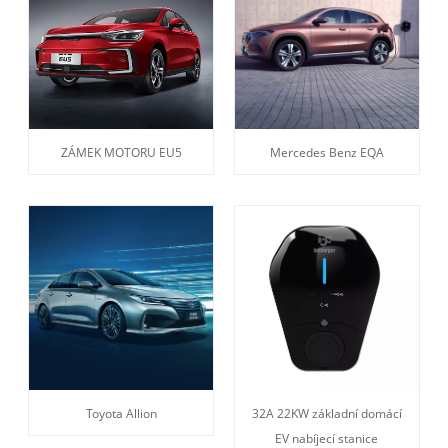
ZÁMEK MOTORU EU5
Mercedes Benz EQA
Toyota Allion
32A 22KW základní domácí
EV nabíjecí stanice