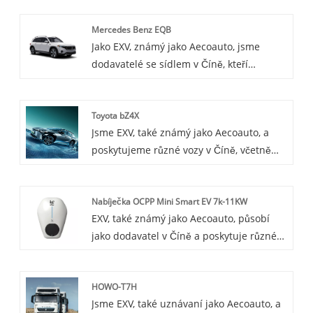
interiéru, je vybaveno nejnovější
Mercedes Benz EQB
inteligentní technologií řízení a systémem
Jako EXV, známý jako Aecoauto, jsme
umělé inteligence, díky čemuž je řízení
dodavatelé se sídlem v Číně, kteří
pohodlnější a bezpečnější. Je také
nabízejí řadu vozidel, včetně
vybaven pokročilým systémem správy
renomovaného MMercedes Benz EQB.
baterie, zajišťující stabilitu výdrže baterie
Toyota bZ4X
Mercedes Benz EQB je nové čistě
a výkonu.
Jsme EXV, také známý jako Aecoauto, a
elektrické kompaktní SUV od Mercedes
poskytujeme různé vozy v Číně, včetně
Benz s prostorným vnitřním prostorem a
renomované Toyota bZ4X. Toyota bZ4X je
spolehlivým elektrickým pohonem,
zcela nové elektrické SUV, šetrné k
vhodné pro domácí i městské jízdy.
Nabíječka OCPP Mini Smart EV 7k-11KW
životnímu prostředí a efektivní, prostorné
EXV, také známý jako Aecoauto, působí
a vybavené bohatými technologickými
jako dodavatel v Číně a poskytuje různé
funkcemi.
vozy. K dispozici jsou také některé
nabíječky do auta, mezi nimi 7k-11KW
HOWO-T7H
OCPP Mini Smart EV Charger. 7k-11KW
Jsme EXV, také uznávaní jako Aecoauto, a
OCPP Mini Smart EV Charger je ideální