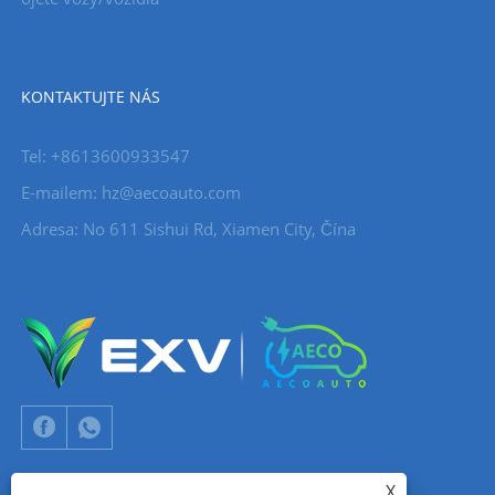
KONTAKTUJTE NÁS
Tel: +8613600933547
E-mailem:
hz@aecoauto.com
Adresa: No 611 Sishui Rd, Xiamen City, Čína
X