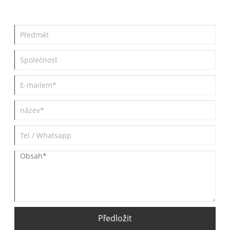
poskytneme vám všechny informace, které potřebujete, abyste
se rozhodli, zda je to pro vás ten pravý elektromobil.
Předložit