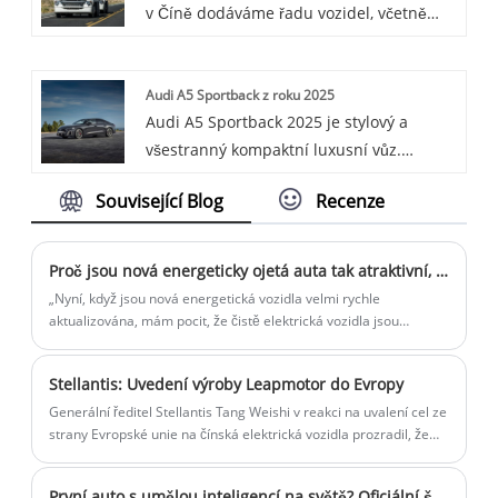
v Číně dodáváme řadu vozidel, včetně
pro domácí a komerční použití díky své
proslulého HOWO-T7H. Řada HOWO-T7H
inteligenci, bezpečnosti, odolnosti a
je dalším produktem těžkých nákladních
pohodlí.
Audi A5 Sportback z roku 2025
vozidel v rámci China National Heavy
Audi A5 Sportback 2025 je stylový a
Duty Truck (CNHTC), který se zaměřuje na
všestranný kompaktní luxusní vůz.
výkon a jízdní komfort, vhodný pro
Spojuje elegantní vzhled kupé s
přepravu na dlouhé vzdálenosti.
Související Blog
Recenze
praktičností hatchbacku, nabízí prostorný
nákladový prostor a vytříbený interiér.
Dodává se s přeplňovaným 2,0litrovým
Proč jsou nová energeticky ojetá auta tak atraktivní, kupujete-li si raději staré než nové auto?
motorem a standardním pohonem všech
„Nyní, když jsou nová energetická vozidla velmi rychle
kol.
aktualizována, mám pocit, že čistě elektrická vozidla jsou
obrovským elektronickým produktem,“ řekl pan Zhang, který si
právě koupil z druhé ruky JK 001. „Je dostupnější koupit si novou
Stellantis: Uvedení výroby Leapmotor do Evropy
energii ojetý vůz a můžete jej prodat po zkušenostech s brzkým
osvojením, takže můžete také vyzkoušet různé nové produkty
Generální ředitel Stellantis Tang Weishi v reakci na uvalení cel ze
energetických vozidel.“
strany Evropské unie na čínská elektrická vozidla prozradil, že
automobil Leapmotor přenese část výroby do Evropy, která
potřebuje snížit náklady a udržet konkurenceschopnost na
První auto s umělou inteligencí na světě? Oficiální špionážní fotografie XPENG P7+ budou oficiálně zveřejněny ve čtvrtém čtvrtletí.