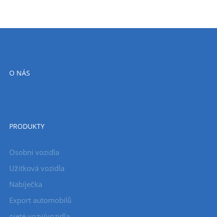
O NÁS
PRODUKTY
Osobní vozidla
Užitková vozidla
Nabíječka
Export automobilů
ojeté vozy/vozidla