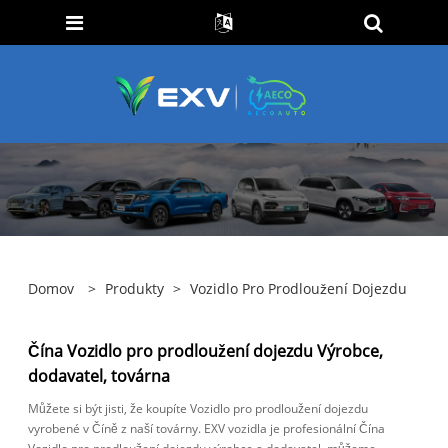
Domov
>
Produkty
>
Vozidlo Pro Prodloužení Dojezdu
Čína Vozidlo pro prodloužení dojezdu Výrobce,
dodavatel, továrna
Můžete si být jisti, že koupíte Vozidlo pro prodloužení dojezdu
vyrobené v Číně z naší továrny. EXV vozidla je profesionální Čína