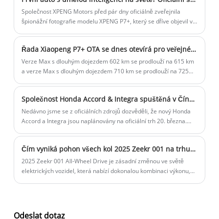
evropském trhu pod celními bariérami.
Společnost XPENG Motors před pár dny oficiálně zveřejnila
špionážní fotografie modelu XPENG P7+, který se dříve objevil v
katalogu Ministerstva průmyslu a informačních technologií s
interním kódovým označením F57. V kombinaci s předchozími
Řada Xiaopeng P7+ OTA se dnes otevírá pro veřejné testování
novinkami je P7+ prvním modelem nové generace hardwarové
platformy pro autonomní řízení XPENG s délkou více než 5 metrů
Verze Max s dlouhým dojezdem 602 km se prodlouží na 615 km
a rozvorem 3 metry, který bude oficiálně uveden na trh ve
a verze Max s dlouhým dojezdem 710 km se prodlouží na 725
čtvrtém čtvrtletí.
km, přičemž ceny obou modelů budou 186 800 RMB a 198 800
RMB. Long Range Max Edition je vybavena jediným motorem o
Společnost Honda Accord & Integra spuštěná v Číně spuštěna 20. března s exteriérovým vylepšením
výkonu 245 k a 60,7 kWh baterií, zatímco Ultra Long Range Max
Edition je vybavena jedním motorem o výkonu 313 k a baterií
Nedávno jsme se z oficiálních zdrojů dozvěděli, že nový Honda
76,3 kWh.
Accord a Integra jsou naplánovány na oficiální trh 20. března.
Jako modely faceliftu obě vozidla primárně dostávají úpravy
svého exteriéru a konfigurací, přičemž se očekává, že pohonná
Čím vyniká pohon všech kol 2025 Zeekr 001 na trhu EV
jednotka zůstane nezměněna. Pro informaci, současná dohoda
je cena mezi 179 800 a 258 800 juanů, zatímco současná integra
2025 Zeekr 001 All-Wheel Drive je zásadní změnou ve světě
je cena mezi 129 900 a 186 900 juanů.
elektrických vozidel, která nabízí dokonalou kombinaci výkonu,
udržitelnosti a pokročilé technologie. V tomto příspěvku na blogu
prozkoumáme jeho klíčové funkce, metriky výkonu, aspekty
designu a srovnání s konkurencí. Odpovíme také na některé z
nejčastějších otázek o pohonu všech kol Zeekr 001 a
Odeslat dotaz