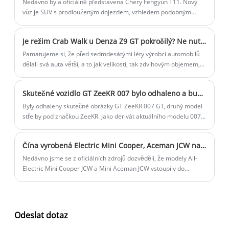
Nedávno byla oficiálně představena Chery Fengyun T11. Nový
vůz je SUV s prodlouženým dojezdem, vzhledem podobným
Land Roveru Range Rover, šestimístným uspořádáním,
komplexním dojezdem více než 1 400 km, vybaveným laserovým
Je režim Crab Walk u Denza Z9 GT pokročilý? Ne nutně!
radarem a asistencí pro jízdu ve městě NOP.
Pamatujeme si, že před sedmdesátými léty výrobci automobilů
dělali svá auta větší, a to jak velikostí, tak zdvihovým objemem,
ze strachu, že by lidé řekli, že jsou malá. Později vypukla několik
ropných krizí, prostředí silnic je také stále přeplněnější, auto se
Skutečné vozidlo GT ZeeKR 007 bylo odhaleno a bude standardně přicházet se systémem Haohan Inteligentní jízda 2.0 v celé sestavě.
celkově zmenšovalo. Nicméně v posledních letech, s poptávkou
po nákupech aut a změnami v podobě energie, je auto větší a
Byly odhaleny skutečné obrázky GT ZeeKR 007 GT, druhý model
větší. Pětimetrový sedan řadu velkého množství SUV, MPV je
střelby pod značkou ZeeKR. Jako derivát aktuálního modelu 007
velký pas. Ale velikost auta zpět, velikost silnice se nikdy vrátit
je nastaven na spuštění ve druhém čtvrtletí.
nemůže, takže zatáčení, boční parkování se stalo problémem.
Čína vyrobená Electric Mini Cooper, Aceman JCW nastavená ke spuštění
Aby bylo možné přímo zasáhnout spotřebitele do tohoto
bolestivého bodu, před chvílí uvedení krabího režimu Denza
Nedávno jsme se z oficiálních zdrojů dozvěděli, že modely All-
Z9GT jako ohniska publicity pro produktový bod, mnozí méně
Electric Mini Cooper JCW a Mini Aceman JCW vstoupily do
zkušení automobiloví nadšenci si myslí, že tato funkce je příliš
hromadné výroby v automobilové továrně Spotlight se sídlem v
cool, je největším automobilovým průmyslem 21. století. vynález!
Zhangjiagang a jsou připraveny pro jejich bezprostřední uvedení
Byl ale skutečně vynalezen v 21. století? Ne nutně!
na čínském trhu. Následně budou tyto dva modely dodávány
také na globální trh.
Odeslat dotaz