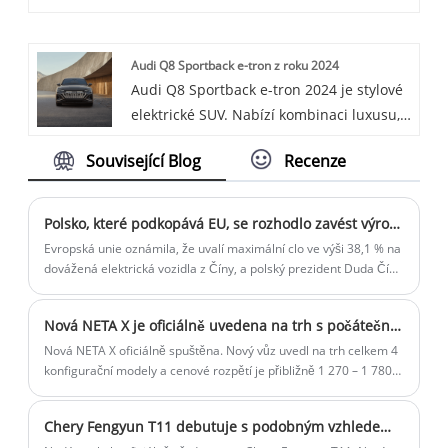
nabízejí řadu vozidel. K dispozici jsou
založen na technologii cloud computingu
také některé nabíječky do automobilů,
a poskytuje možnosti vzdáleného
Audi Q8 Sportback e-tron z roku 2024
včetně nabíječky Plug and Charge 32-50A
přístupu a ovládání pro efektivní a
Audi Q8 Sportback e-tron 2024 je stylové
OCPP Intelligent EV Charger. Díky
pohodlnou správu nabíjecích služeb.
elektrické SUV. Nabízí kombinaci luxusu,
vynikajícímu nabíjecímu výkonu,
výkonu a ekologické jízdy.
inteligentní správě a vysoké účinnosti a
Související Blog
Recenze
pohodlí inteligentní nabíječky pro
elektromobily OCPP 32-50A Plug and
Charge přináší tato nabíječka uživatelům
Polsko, které podkopává EU, se rozhodlo zavést výrobní linku pro elektromobily Geely!
elektromobilů výjimečný zážitek z
Evropská unie oznámila, že uvalí maximální clo ve výši 38,1 % na
nabíjení.
dovážená elektrická vozidla z Číny, a polský prezident Duda Čínu
navštívil. Co tu děláš? Pojďme se bavit o zavedení čínských
výrobních linek elektrických vozidel. Duda osobně navštívil
Nová NETA X je oficiálně uvedena na trh s počáteční cenou 12 437 $
továrnu Geely a chtěl pozvat Geely k vybudování továrny v
Polsku. Proč Geely?
Nová NETA X oficiálně spuštěna. Nový vůz uvedl na trh celkem 4
konfigurační modely a cenové rozpětí je přibližně 1 270 – 1 780
USD. Pokud jde o životnost baterie, životnost baterie poskytuje
volitelně 401/501 km.
Chery Fengyun T11 debutuje s podobným vzhledem jako Land Rover Range Rover