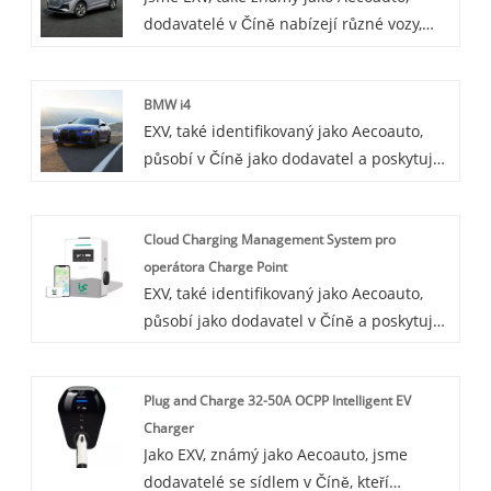
dodavatelé v Číně nabízejí různé vozy,
vyznačuje nulovými emisemi, nízkou
včetně renomovaného Audi Q4 e-tron.
hlučností a vysokou účinností, vhodný pro
Audi Q4 e-tron je nový čistě elektrický
každodenní městské jízdy.
BMW i4
SUV model uvedený na trh Audi, který se
EXV, také identifikovaný jako Aecoauto,
vyznačuje nulovými emisemi, nízkou
působí v Číně jako dodavatel a poskytuje
hlučností a vysokou účinností. Jde o
různé vozy, přičemž jednou z našich
nejnovější pokus Audi na poli
nabídek je renomované BMW i4. BMW i4
elektromobilů.
Cloud Charging Management System pro
je plně elektrický sedan, který nabízí
operátora Charge Point
kombinaci výkonu, luxusu a udržitelnosti.
EXV, také identifikovaný jako Aecoauto,
působí jako dodavatel v Číně a poskytuje
různé vozy. K dispozici jsou také některé
nabíječky do auta, přičemž jednou z
Plug and Charge 32-50A OCPP Intelligent EV
našich nabídek je Cloud Charging
Charger
Management System for Charge Point
Jako EXV, známý jako Aecoauto, jsme
Operator. Cloud Charging Management
dodavatelé se sídlem v Číně, kteří
System pro Charge Point Operator je