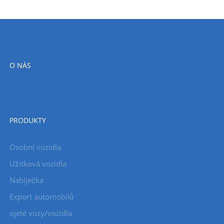
O NÁS
PRODUKTY
Osobní vozidla
Užitková vozidla
Nabíječka
Export automobilů
ojeté vozy/vozidla