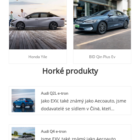
Honda Yile
BID Qin Plus Ev
Horké produkty
Audi Q2L e-tron
Jako EXV, také známý jako Aecoauto, jsme
dodavatelé se sídlem v Číně, kteří
nabízejí řadu automobilů, zejména včetně
uznávaného Audi Q2L e-tron. Audi Q2L e-
Audi Q4 e-tron
tron je čistě elektrický kompaktní SUV
Jsme EXV, také známý jako Aecoauto,
model uvedený na trh Audi, který se