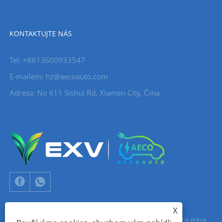
KONTAKTUJTE NÁS
Tel: +8613600933547
E-mailem:
hz@aecoauto.com
Adresa: No 611 Sishui Rd, Xiamen City, Čína
X
Copyright © 2024 Xiamen Aecoauto Technology Co., Ltd. Všechna práva