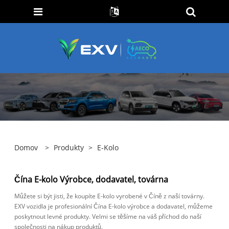
Domov
>
Produkty
>
E-Kolo
Čína E-kolo Výrobce, dodavatel, továrna
Můžete si být jisti, že koupíte E-kolo vyrobené v Číně z naší továrny.
EXV vozidla je profesionální Čína E-kolo výrobce a dodavatel, můžeme
poskytnout levné produkty. Velmi se těšíme na váš příchod do naší
společnosti na nákup produktů.