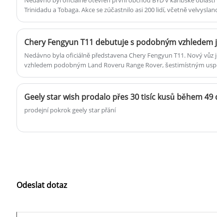
Trinidadu a Tobaga. Akce se zúčastnilo asi 200 lidí, včetně velvyslan
Trinidadu a Tobagu a ministra cestovního ruchu, kultury a umění Tr
Nedávno byla oficiálně představena Chery Fengyun T11. Nový vůz
vzhledem podobným Land Roveru Range Rover, šestimístným us
více než 1 400 km, vybaveným laserovým radarem a asistencí pro j
Geely star wish prodalo přes 30 tisíc kusů během 49 
prodejní pokrok geely star přání
Odeslat dotaz