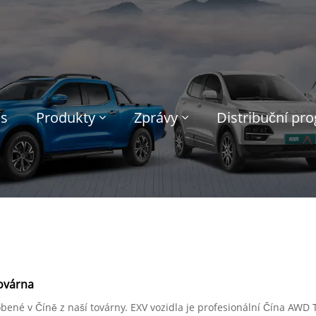
ás
Produkty
Zprávy
Distribuční pr
továrna
robené v Číně z naší továrny. EXV vozidla je profesionální Čína AW