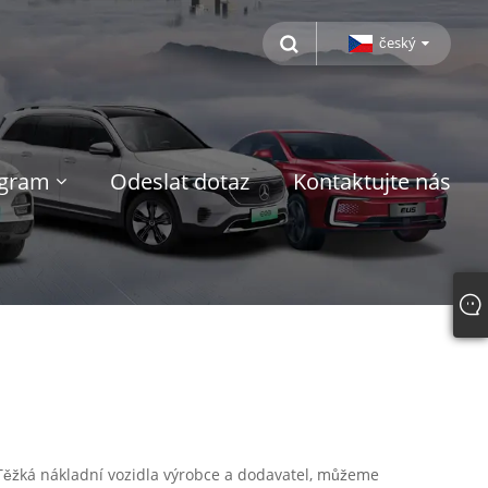
český
ogram
Odeslat dotaz
Kontaktujte nás
D Těžká nákladní vozidla výrobce a dodavatel, můžeme