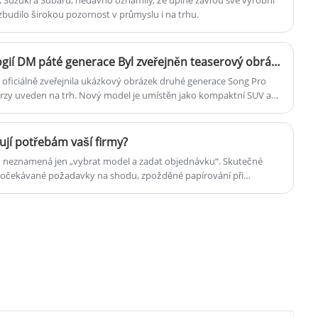
vzbudilo širokou pozornost v průmyslu i na trhu.
Již brzy! Vybaveno technologií DM páté generace Byl zveřejněn teaserový obrázek druhé generace BYD Song Pro DM-i
 oficiálně zveřejnila ukázkový obrázek druhé generace Song Pro
brzy uveden na trh. Nový model je umístěn jako kompaktní SUV a
hybridní technologií DM páté generace BYD.
ují potřebám vaší firmy?
u neznamená jen „vybrat model a zadat objednávku“. Skutečné
: neočekávané požadavky na shodu, zpožděné papírování při
ce (levostranné vs. pravostranné řízení, standardy nabíjení, rozdíly
lů a nejasná odpovědnost za záruku.