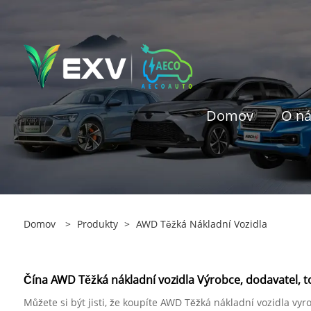
Domov
O n
Domov
>
Produkty
>
AWD Těžká Nákladní Vozidla
Čína AWD Těžká nákladní vozidla Výrobce, dodavatel, 
Můžete si být jisti, že koupíte AWD Těžká nákladní vozidla vy