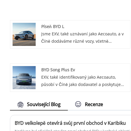
Píseň BYD L
Jsme EXV, také uznávaní jako Aecoauto, a v
Číně dodáváme různé vozy, včetně
proslulého BYD Song L. BYD Song L je
mikroelektrické vozidlo ze série BYD Song,
vhodné pro spotřebitele, kteří potřebují
BYD Song Plus Ev
cenově dostupné a snadno dostupné k
EXV, také identifikovaný jako Aecoauto,
použití městského dojíždějícího
působí v Číně jako dodavatel a poskytuje
automobilu.
různé vozy, přičemž jednou z našich
nabídek je renomovaný BYD Song Plus Ev.
Související Blog
Recenze
BYD Song Plus Ev je čistě elektrické SUV pod
BYD Motors s moderním designem a
vynikající elektrickou technologií.
BYD velkolepě otevírá svůj první obchod v Karibiku
Nedávno byl oficiálně otevřen první obchod BYD v karibské oblasti 