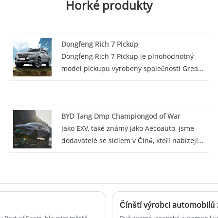
Horké produkty
Dongfeng Rich 7 Pickup
Dongfeng Rich 7 Pickup je plnohodnotný
model pickupu vyrobený společností Great
Wall Motors, což je špičkový model v řadě
Rich. Má větší nákladovou kapacitu a
luxusnější konfiguraci interiéru, vhodný pro
BYD Tang Dmp Championgod of War
obchodní i osobní použití.
Jako EXV, také známý jako Aecoauto, jsme
dodavatelé se sídlem v Číně, kteří nabízejí
řadu vozidel, včetně proslulého BYD Tang
Dmp Championgod of War.
v Port of Spain, hlavním městě
Dvě známé japonské automobilky, 