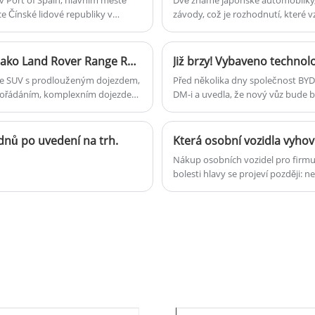
ce Čínské lidové republiky v
závody, což je rozhodnutí, které 
inidadu a Tobaga Mitchella.
Chery Fengyun T11 debutuje s podobným vzhledem jako Land Rover Range Rover
 je SUV s prodlouženým dojezdem,
Před několika dny společnost BYD
pořádáním, komplexním dojezdem
DM-i a uvedla, že nový vůz bude 
ízdu ve městě NOP.
bude vybaven nejnovější plug-in 
dnů po uvedení na trh.
Která osobní vozidla vyhov
Nákup osobních vozidel pro firm
bolesti hlavy se projeví později
přepravě, neodpovídající specifika
ve výbavě), špatná dostupnost dí