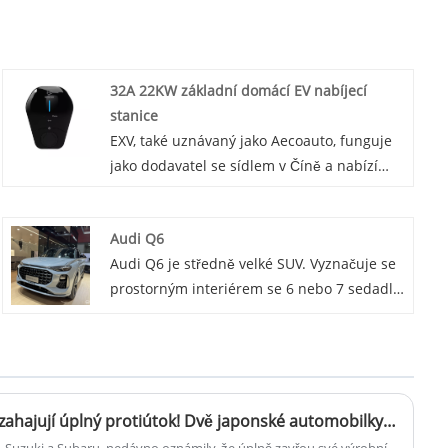
32A 22KW základní domácí EV nabíjecí
stanice
EXV, také uznávaný jako Aecoauto, funguje
jako dodavatel se sídlem v Číně a nabízí
řadu vozidel. K dispozici jsou také některé
nabíječky do auta, včetně základní domácí
Audi Q6
nabíjecí stanice EV 32A 22KW. Základní
Audi Q6 je středně velké SUV. Vyznačuje se
domácí nabíjecí stanice pro elektromobily
prostorným interiérem se 6 nebo 7 sedadly,
32A 22KW je základní domácí nabíjecí
nabízí možnosti výkonného motoru. Má
stanice pro elektromobily navržená pro
jedinečný designový jazyk, přichází s
domácí uživatele, aby poskytovala
pokročilými technologiemi, jako je systém
spolehlivé řešení nabíjení elektromobilů.
pohonu všech kol quattro, a poskytuje
pohodlný a příjemný zážitek z jízdy.
Čínští výrobci automobilů zahajují úplný protiútok! Dvě japonské automobilky se stahují z thajského trhu
Suzuki a Subaru, nedávno oznámily, že úplně zavřou své výrobní