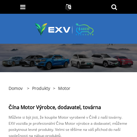
Domov
>
Produkty
>
Motor
Čína Motor Výrobce, dodavatel, továrna
Můžete si být jisti, že koupíte Motor vyrobené v Číně z naší továrny.
EXV vozidla je profesionální Čína Motor výrobce a dodavatel, můžeme
poskytnout levné produkty. Velmi se těšíme na váš příchod do naší
společnosti na nákup produktů.