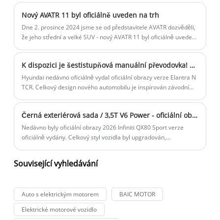
oceněn na autosalonu v Guangzhou a jeho umístění jako velkého
Nový AVATR 11 byl oficiálně uveden na trh
sedanu v miliónu třídy zaměřeného na Maybach S-class. Podle
předchozích zpráv se nový vůz začne prodávat před jarem 2025
Dne 2. prosince 2024 jsme se od představitele AVATR dozvěděli,
a druhý model Zunjie bude uveden na trh koncem roku 2025.
že jeho střední a velké SUV - nový AVATR 11 byl oficiálně uveden
na trh, jako upravený model uvedl na trh čistě elektrickou verzi a
verzi s prodlouženým dojezdem, celkem 5 modelů konfigurace.
K dispozici je šestistupňová manuální převodovka! Výroba TCR Road -Legal - Hyundai Elantra N TCR oficiální obrázky vydané.
Hyundai nedávno oficiálně vydal oficiální obrazy verze Elantra N
TCR. Celkový design nového automobilu je inspirován závodním
vozem Elantra N TCR, který zahrnuje velké množství prvků a
vzorů s výkonem. Pokud jde o výkon, stále přichází s motorem
Černá exteriérová sada / 3,5T V6 Power - oficiální obrázky 2026 Infiniti QX80 Sport verze
2,0T s maximálním výkonem 276 koňských sil. Uvádí se, že tato
verze bude spuštěna na kanadském trhu a nabízí celkem 2
Nedávno byly oficiální obrazy 2026 Infiniti QX80 Sport verze
modely s cenami 47 599 kanadských dolarů a 49 199
oficiálně vydány. Celkový styl vozidla byl upgradován,
kanadských dolarů (což odpovídá přibližně 249 700 - 258 100
představoval nejen černou exteriérovou soupravu, ale také
RMB).
novou přední mřížku, přepracovaná přední nárazník a 22palcová
Související vyhledávání
kola. Počáteční cena na zahraničních trzích se zvýšila o 1 300 $.
Auto s elektrickým motorem
BAIC MOTOR
Elektrické motorové vozidlo