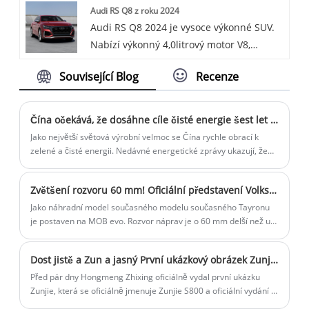
Audi RS Q8 z roku 2024
Tang DMI Honor je SUV střední velikosti
Audi RS Q8 2024 je vysoce výkonné SUV.
pod BYD Auto, které poskytuje vynikající
Nabízí výkonný 4,0litrový motor V8,
zážitek z jízdy a luxusní funkce.
generující výjimečný výkon a točivý
Související Blog
Recenze
moment. Díky svému agresivnímu stylu a
luxusnímu interiéru kombinuje výkon a
pohodlí.
Čína očekává, že dosáhne cíle čisté energie šest let před plánovaným termínem
Jako největší světová výrobní velmoc se Čína rychle obrací k
zelené a čisté energii. Nedávné energetické zprávy ukazují, že
země je odhodlána zavést solární a větrnou energii a očekává
se, že do konce tohoto měsíce dosáhne svých cílů v oblasti čisté
Zvětšení rozvoru 60 mm! Oficiální představení Volkswagenu Tayron L se očekává 4. listopadu
energie pro rok 2030.
Jako náhradní model současného modelu současného Tayronu
je postaven na MOB evo. Rozvor náprav je o 60 mm delší než u
současného modelu a dosahuje 2791 mm. Jako globální model
se na evropském trhu jmenuje Tayron místo Tiguan Allspace. A
Dost jistě a Zun a jasný První ukázkový obrázek Zunjie je zde s názvem S800 a bude vydán 26. listopadu
bude uveden na trh jako Tiguan na severoamerickém trhu.
Před pár dny Hongmeng Zhixing oficiálně vydal první ukázku
Zunjie, která se oficiálně jmenuje Zunjie S800 a oficiální vydání je
naplánováno na 26. listopadu. Nový vůz byl již dříve soukromě