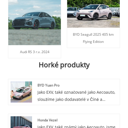
BYD Seagull 2025 405 km
Flying Edition
Audi RS 3 r.v. 2024
Horké produkty
BYD Yuan Pro
Jako EXV, také označované jako Aecoauto,
sloužíme jako dodavatelé v Číně a
nabízíme řadu vozidel, včetně
renomovaného BYD Yuan Pro. BYD Yuan
Honda Vezel
Pro je vylepšená verze BYD Yuan, která
Jako EXV, také známý jako Aecoauto, jsme
poskytuje více funkcí a silnější výkon. Je