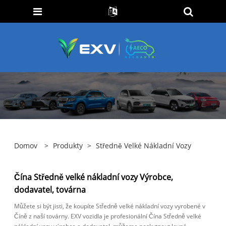
Domov
>
Produkty
>
Středně Velké Nákladní Vozy
Čína Středně velké nákladní vozy Výrobce,
dodavatel, továrna
Můžete si být jisti, že koupíte Středně velké nákladní vozy vyrobené v
Číně z naší továrny. EXV vozidla je profesionální Čína Středně velké