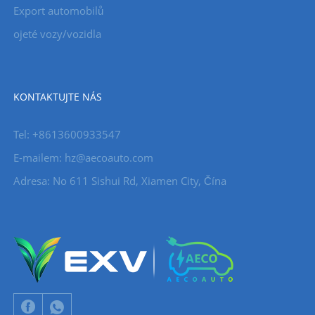
Export automobilů
ojeté vozy/vozidla
KONTAKTUJTE NÁS
Tel: +8613600933547
E-mailem:
hz@aecoauto.com
Adresa: No 611 Sishui Rd, Xiamen City, Čína