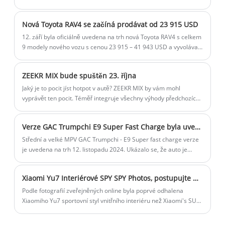
který všichni znali dříve, a změny se týkají hlavně názvu, baterie
a inteligentních jízdních částí.
Nová Toyota RAV4 se začíná prodávat od 23 915 USD
12. září byla oficiálně uvedena na trh nová Toyota RAV4 s celkem
9 modely nového vozu s cenou 23 915 – 41 943 USD a vyvolávací
cena byla snížena o 945 USD. Nový model se zaměřuje na
vylepšení exteriéru a interiéru edice Fashion PLUS. Noví
ZEEKR MIX bude spuštěn 23. října
zákazníci mohou využít slevu až 45,07 USD a oficiální cena bude
snížena na 1126 USD a dalších 3380 USD oficiálních časově
Jaký je to pocit jíst hotpot v autě? ZEEKR MIX by vám mohl
omezených práv a zájmů (k 30. září). 0 akontace a až 5leté
vyprávět ten pocit. Téměř integruje všechny výhody předchozích
splátky.
vozů ZEEKR.
Verze GAC Trumpchi E9 Super Fast Charge byla uvedena na trh 12. listopadu a nabije se na 80 % za 8 minut
Střední a velké MPV GAC Trumpchi - E9 Super fast charge verze
je uvedena na trh 12. listopadu 2024. Ukázalo se, že auto je
nabito na 80 % za 8 minut, což značně optimalizuje dobu
nabíjení. V prodeji je celkem 6 modelů.
Xiaomi Yu7 Interiérové ​​SPY SPY Photos, postupujte mnohem více než pohyb Su7, rozhlédněte se kolem obrazovky projekce odhalit
Podle fotografií zveřejněných online byla poprvé odhalena
Xiaomiho Yu7 sportovní styl vnitřního interiéru než Xiaomi's SU7
a panoramatická projekční obrazovka nového vozu byla poprvé
odhalena. Očekává se, že nové auto se prodá za 300 000 až 400