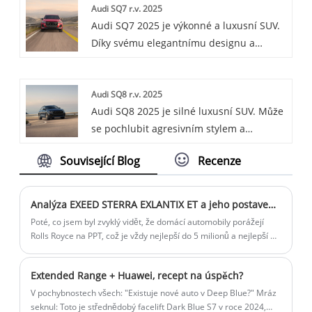
Audi SQ7 r.v. 2025
je sedan střední velikosti vhodný pro
Audi SQ7 2025 je výkonné a luxusní SUV.
domácí i firemní použití, pohodlný a
Díky svému elegantnímu designu a
praktický.
pokročilým funkcím nabízí vzrušující
zážitek z jízdy. Toto vysoce výkonné
Audi SQ8 r.v. 2025
vozidlo jistě zaujme na silnici.
Audi SQ8 2025 je silné luxusní SUV. Může
se pochlubit agresivním stylem a
výkonným motorem pro vzrušující zážitek
Související Blog
Recenze
z jízdy.
Analýza EXEED STERRA EXLANTIX ET a jeho postavení na trhu
Poté, co jsem byl zvyklý vidět, že domácí automobily porážejí
Rolls Royce na PPT, což je vždy nejlepší do 5 milionů a nejlepší do
10 milionů, pak jsem viděl, že STERRA EXLANTIX ET společnosti
EXEED vyřadil Audi Q5L jako předmět poražení na burzovní
Extended Range + Huawei, recept na úspěch?
konferenci, a pak Když vykřiknu větu „nejlepší elektrické SUV do
500 000“, mám pocit, že tato společnost je tak upřímná a tak
V pochybnostech všech: "Existuje nové auto v Deep Blue?" Mráz
zdrženlivá Společnost je tak upřímná, tak zdrženlivá, tak zdvořilá.
seknul: Toto je střednědobý facelift Dark Blue S7 v roce 2024,