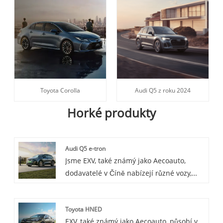
Toyota Corolla
Audi Q5 z roku 2024
Horké produkty
Audi Q5 e-tron
Jsme EXV, také známý jako Aecoauto,
dodavatelé v Číně nabízejí různé vozy,
včetně renomovaného Audi Q5 e-tron.
Audi Q5 e-tron je plug-in hybridní SUV
Toyota HNED
model uvedený na trh Audi, který
EXV, také známý jako Aecoauto, působí v
kombinuje elektrický a tradiční palivový