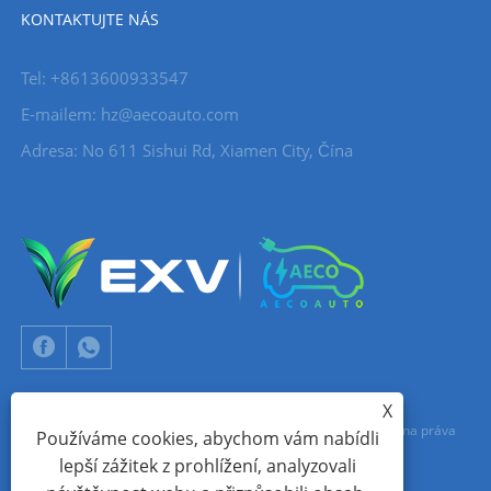
KONTAKTUJTE NÁS
Tel: +8613600933547
E-mailem:
hz@aecoauto.com
Adresa: No 611 Sishui Rd, Xiamen City, Čína
X
Copyright © 2024 Xiamen Aecoauto Technology Co., Ltd. Všechna práva
Používáme cookies, abychom vám nabídli
lepší zážitek z prohlížení, analyzovali
vyhrazena.