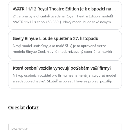
očekává se, že bude debutovat na autosalonu v Guangzhou v
AVATR 11/12 Royal Theatre Edition je k dispozici na prodej za 63 380 $
letošním roce. uvedena na trh v polovině roku 2025.
21. srpna byla oficiálně uvedena Royal Theatre Edition modelů
AVATR 11/12 s cenou 63 380 $. Nový model bude také novým
vrcholným modelem AVATR 11 a AVATR 12. Vozidlo přidá řadu
exteriérových detailů a exkluzivních konfigurací interiéru.
Geely Binyue L bude spuštěna 27. listopadu
Nový model umístěný jako malé SUV, je to upravená verze
modelu Binyue Cool, hlavně modernizovaný exteriér a interiér.
Která osobní vozidla vyhovují potřebám vaší firmy?
Nákup osobních vozidel pro firmu neznamená jen „vybrat model
a zadat objednávku“. Skutečné bolesti hlavy se projeví později:
neočekávané požadavky na shodu, zpožděné papírování při
přepravě, neodpovídající specifikace (levostranné vs.
pravostranné řízení, standardy nabíjení, rozdíly ve výbavě),
špatná dostupnost dílů a nejasná odpovědnost za záruku.
Odeslat dotaz