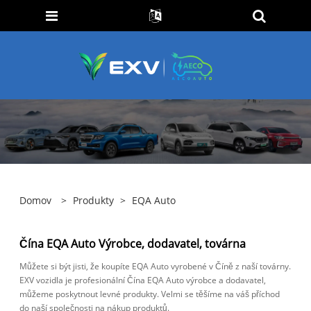
Domov
>
Produkty
>
EQA Auto
Čína EQA Auto Výrobce, dodavatel, továrna
Můžete si být jisti, že koupíte EQA Auto vyrobené v Číně z naší továrny.
EXV vozidla je profesionální Čína EQA Auto výrobce a dodavatel,
můžeme poskytnout levné produkty. Velmi se těšíme na váš příchod
do naší společnosti na nákup produktů.