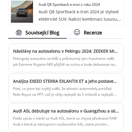
Audi Q8 Sportback e-tron z roku 2024
Audi Q8 Sportback e-tron 2024 je stylové
elektrické SUV. Nabízí kombinaci luxusu,
výkonu a ekologické jízdy.
Související Blog
Recenze
Návštěvy na autosalonu v Pekingu 2024: ZEEKER MIX odhalen v reálném životě
Pekingský autosalon se blíží a průzkumný tým Autohome viděl,
jak Extreme Krypton MIX přijíždí na scénu a bude debutovat na
autosalonu v Pekingu v roce 2024. Autobus má jedinečný design
a mezi uživateli je nazýván „baby bus“.
Analýza EXEED STERRA EXLANTIX ET a jeho postavení na trhu
Poté, co jsem byl zvyklý vidět, že domácí automobily porážejí
Rolls Royce na PPT, což je vždy nejlepší do 5 milionů a nejlepší do
10 milionů, pak jsem viděl, že STERRA EXLANTIX ET společnosti
EXEED vyřadil Audi Q5L jako předmět poražení na burzovní
Audi A5L debutuje na autosalonu v Guangzhou a očekává se, že bude vybaveno technologií Huawei Intelligent Driving
konferenci, a pak Když vykřiknu větu „nejlepší elektrické SUV do
500 000“, mám pocit, že tato společnost je tak upřímná a tak
Podle zpráv z médií se Audi A5L, které se chystá představit FAW
zdrženlivá Společnost je tak upřímná, tak zdrženlivá, tak zdvořilá.
Audi a které je nástupcem současného A4L, stane prvním
modelem vybaveným řešením inteligentního řízení Huawei a