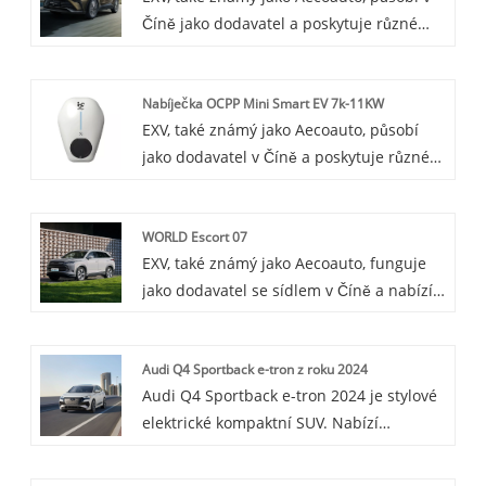
Číně jako dodavatel a poskytuje různé
systém a má vlastnosti ochrany životního
vozy, mezi nimiž je i renomovaná Toyota
prostředí a účinnosti.
IZOA. Toyota IZOA je kompaktní SUV
Nabíječka OCPP Mini Smart EV 7k-11KW
oblíbené pro svůj stylový design a
EXV, také známý jako Aecoauto, působí
praktické vlastnosti.
jako dodavatel v Číně a poskytuje různé
vozy. K dispozici jsou také některé
nabíječky do auta, mezi nimi 7k-11KW
WORLD Escort 07
OCPP Mini Smart EV Charger. 7k-11KW
EXV, také známý jako Aecoauto, funguje
OCPP Mini Smart EV Charger je ideální
jako dodavatel se sídlem v Číně a nabízí
pro domácí a komerční použití díky své
řadu vozidel, včetně renomovaného BYD
inteligenci, bezpečnosti, odolnosti a
Escort 07.
pohodlí.
Audi Q4 Sportback e-tron z roku 2024
Audi Q4 Sportback e-tron 2024 je stylové
elektrické kompaktní SUV. Nabízí
rovnováhu výkonu a účinnosti s
moderním interiérem.