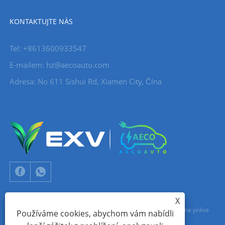
KONTAKTUJTE NÁS
Tel: +8613600933547
E-mailem:
hz@aecoauto.com
Adresa: No 611 Sishui Rd, Xiamen City, Čína
X
Copyright © 2024 Xiamen Aecoauto Technology Co., Ltd. Všechna práva
Používáme cookies, abychom vám nabídli