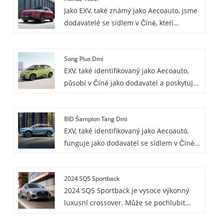
Jako EXV, také známý jako Aecoauto, jsme
vyznačuje nulovými emisemi, nízkou
dodavatelé se sídlem v Číně, kteří
hlučností a vysokou účinností. Pro Audi je
nabízejí řadu vozidel, včetně renomované
to důležitý krok vstoupit na pole
Hondy Vezel. Honda Vezel je
elektromobilů.
Song Plus Dmi
subkompaktní crossover SUV, který nabízí
EXV, také identifikovaný jako Aecoauto,
kombinaci všestrannosti, spotřeby paliva
působí v Číně jako dodavatel a poskytuje
a moderního stylu. Je k dispozici v
různé vozy, přičemž jednou z našich
hybridních a benzínových variantách.
nabídek je proslulý Song Plus Dmi.
BID Šampion Tang Dmi
EXV, také identifikovaný jako Aecoauto,
funguje jako dodavatel se sídlem v Číně a
nabízí různé vozy, včetně proslulého BYD
Tang DMI Champion. BYD Tang DMI
2024 SQ5 Sportback
Champion je SUV střední velikosti pod
2024 SQ5 Sportback je vysoce výkonný
BYD Auto se sportovnějším designem a
luxusní crossover. Může se pochlubit
výkonnostními charakteristikami.
dynamickým a sportovním designem a