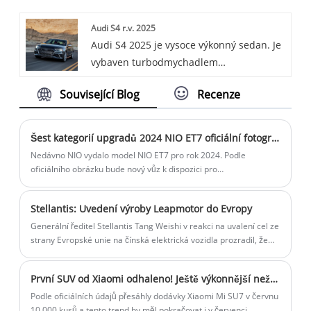
výkonným motorem, který poskytuje
Audi S4 r.v. 2025
vzrušující akceleraci. Interiér je luxusní a
Audi S4 2025 je vysoce výkonný sedan. Je
technologicky vyspělý a nabízí pohodlný a
vybaven turbodmychadlem
poutavý zážitek z jízdy. Díky kombinaci
přeplňovaným motorem V6, nabízí
stylu, výkonu a kultivovanosti je SQ5
Související Blog
Recenze
luxusní interiéry a přichází s pokročilými
Sportback 2024 tou nejlepší volbou pro ty,
technologiemi a bezpečnostními prvky.
kteří hledají sportovní, ale sofistikované
Nebo je to sportovní sedan s elegantním
vozidlo.
Šest kategorií upgradů 2024 NIO ET7 oficiální fotografie zveřejněny
designem, legendárním pohonem všech
Nedávno NIO vydalo model NIO ET7 pro rok 2024. Podle
kol quattro a kombinací výkonu a pohodlí.
oficiálního obrázku bude nový vůz k dispozici pro
předobjednávku 16. dubna a bude uveden na trh na autosalonu v
Pekingu.
Stellantis: Uvedení výroby Leapmotor do Evropy
Generální ředitel Stellantis Tang Weishi v reakci na uvalení cel ze
strany Evropské unie na čínská elektrická vozidla prozradil, že
automobil Leapmotor přenese část výroby do Evropy, která
potřebuje snížit náklady a udržet konkurenceschopnost na
První SUV od Xiaomi odhaleno! Ještě výkonnější než SU7
evropském trhu pod celními bariérami.
Podle oficiálních údajů přesáhly dodávky Xiaomi Mi SU7 v červnu
10 000 kusů a tento trend by měl pokračovat i v červenci.