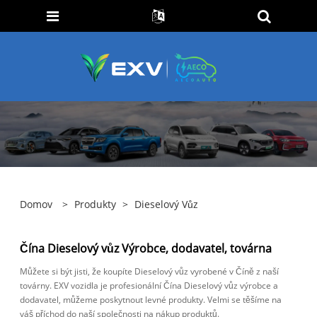
Domov
>
Produkty
>
Dieselový Vůz
Čína Dieselový vůz Výrobce, dodavatel, továrna
Můžete si být jisti, že koupíte Dieselový vůz vyrobené v Číně z naší
továrny. EXV vozidla je profesionální Čína Dieselový vůz výrobce a
dodavatel, můžeme poskytnout levné produkty. Velmi se těšíme na
váš příchod do naší společnosti na nákup produktů.