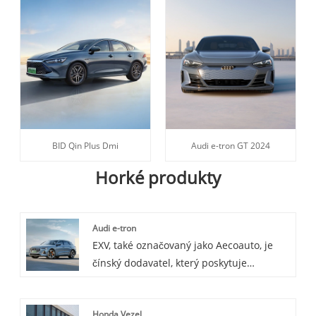
BID Qin Plus Dmi
Audi e-tron GT 2024
Horké produkty
Audi e-tron
EXV, také označovaný jako Aecoauto, je
čínský dodavatel, který poskytuje
sortiment vozidel, mezi nimi i prestižní
Audi e-tron. Audi e-tron je čistě elektrický
Honda Vezel
SUV model uvedený na trh Audi, který se