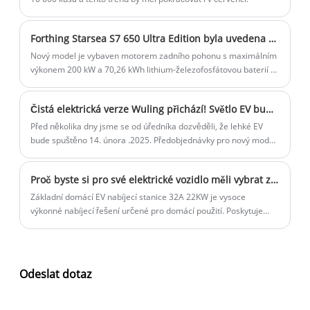
Forthing Starsea S7 650 Ultra Edition byla uvedena na trh 21. prosince.
Nový model je vybaven motorem zadního pohonu s maximálním
výkonem 200 kW a 70,26 kWh lithium-železofosfátovou baterií s
dojezdem CLTC 650 km. Kromě nových modelů čistě elektrické
verze oznámila také verzi s prodlouženým dojezdem, která
Čistá elektrická verze Wuling přichází! Světlo EV bude spuštěno 14. února 2025
využívá systém napájení s prodlouženým dojezdem 1,5T, čistě
elektrický dojezd až 235 km a komplexní dojezd dosahuje 1250
Před několika dny jsme se od úředníka dozvěděli, že lehké EV
km.
bude spuštěno 14. února .2025. Předobjednávky pro nový model
již začaly. Toto auto je oficiálně umístěno jako „čistě elektrické
užitkové vozidlo“, které podporuje externí výbojové a sedací
Proč byste si pro své elektrické vozidlo měli vybrat základní domácí nabíjecí stanici pro elektromobily 32A 22KW
ploché skládací funkce a rozložení prostoru je velmi flexibilní.
Základní domácí EV nabíjecí stanice 32A 22KW je vysoce
výkonné nabíjecí řešení určené pro domácí použití. Poskytuje
rychlé a spolehlivé nabíjení elektrických vozidel (EV) a nabízí
uživatelům pohodlný a efektivní způsob, jak udržet jejich vozidla
napájena. V tomto blogu prozkoumáme funkce, výhody a úvahy
o instalaci této nabíjecí stanice a proč je to skvělá investice pro
Odeslat dotaz
majitele EV.