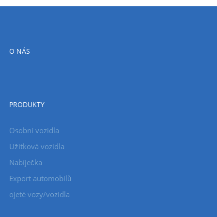
O NÁS
PRODUKTY
Osobní vozidla
Užitková vozidla
Nabíječka
Export automobilů
ojeté vozy/vozidla