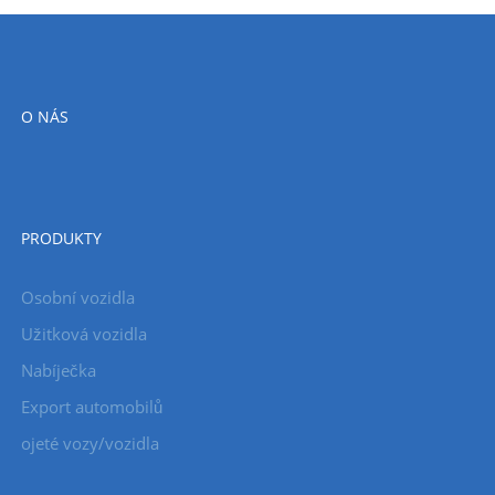
O NÁS
PRODUKTY
Osobní vozidla
Užitková vozidla
Nabíječka
Export automobilů
ojeté vozy/vozidla