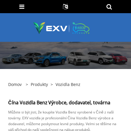
Domov
>
Produkty
>
Vozidla Benz
Čína Vozidla Benz Výrobce, dodavatel, továrna
Můžete si být jisti, že koupíte Vozidla Benz vyrobené v Číně z naší
továrny. EXV vozidla je profesionální Čína Vozidla Benz výrobce a
dodavatel, můžeme poskytnout levné produkty. Velmi se těšíme na
váš příchod do naší společnosti na nákup produktů.