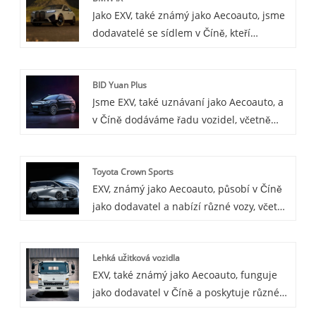
Jako EXV, také známý jako Aecoauto, jsme
konektivity, díky čemuž je váš zážitek z
dodavatelé se sídlem v Číně, kteří
jízdy inteligentnější a personalizovaný.
nabízejí řadu vozidel, včetně
Zároveň má také výbornou výdrž a výdrž,
renomovaného BMW iX. BMW iX je
poskytuje stabilní ochranu pro vaše
BID Yuan Plus
futuristické plně elektrické SUV, které
cestování.
Jsme EXV, také uznávaní jako Aecoauto, a
předvádí vizi BMW pro elektrickou
v Číně dodáváme řadu vozidel, včetně
mobilitu.
renomovaného BYD Yuan Plus. Auto BYD
Yuan Plus je vylepšená verze řady BYD
Toyota Crown Sports
Yuan, která poskytuje více funkcí a lepší
EXV, známý jako Aecoauto, působí v Číně
výkon. Je vhodný pro spotřebitele, kteří
jako dodavatel a nabízí různé vozy, včetně
potřebují funkčně bohaté a vysoce
renomované Toyota Crown Sports. Toyota
výkonné elektrické vozidlo.
Crown je luxusní sedanová řada vozidel
Lehká užitková vozidla
Toyota a Crown Sports je její sportovní
EXV, také známý jako Aecoauto, funguje
verze, která může mít sportovnější vnější
jako dodavatel v Číně a poskytuje různé
design a sportovnější zážitek z jízdy než
vozy, mezi nimi i renomovaná lehká
tradiční Crown.