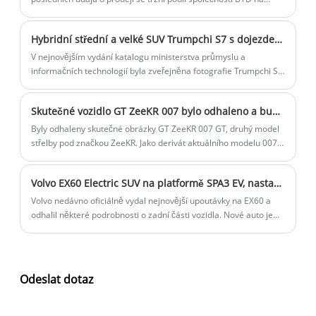
japonském trhu s elektrickými vozidly blíží 3 % v první polovině
roku 2024. Stalo se tak navzdory tomu, že společnost uvedla na
Hybridní střední a velké SUV Trumpchi S7 s dojezdem více než 1000 km
trh své první elektrické vozidlo v regionu teprve minulý rok.
V nejnovějším vydání katalogu ministerstva průmyslu a
informačních technologií byla zveřejněna fotografie Trumpchi S7
a vůz měl již dříve svůj debut na autosalonu v Guangzhou. V
kombinaci s předchozími novinkami je nový vůz založen na
Skutečné vozidlo GT ZeeKR 007 bylo odhaleno a bude standardně přicházet se systémem Haohan Inteligentní jízda 2.0 v celé sestavě.
platformě GAC Trumpchi EV+, poskytuje hybridní pohon s
prodlouženým dojezdem, je vybaven elektrickým pohonem
Byly odhaleny skutečné obrázky GT ZeeKR 007 GT, druhý model
všech čtyř kol a má cestovní dojezd více než 1 000 km.
střelby pod značkou ZeeKR. Jako derivát aktuálního modelu 007
je nastaven na spuštění ve druhém čtvrtletí.
Volvo EX60 Electric SUV na platformě SPA3 EV, nastaveno na vydání 2026
Volvo nedávno oficiálně vydal nejnovější upoutávky na EX60 a
odhalil některé podrobnosti o zadní části vozidla. Nové auto je
umístěno jako SUV střední velikosti, postavené na zbrusu nové
všechny elektrické platformě SPA3 EV, a má být zahájeno v roce
2026. Poté, co EX60 zasáhne trh, bude XC60 nadále prodáván.
Odeslat dotaz