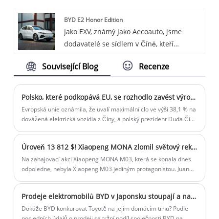
nákladní vozidla. Lehká užitková vozidla
BYD E2 Honor Edition
pokrývají širokou škálu špičkových pick-
Jako EXV, známý jako Aecoauto, jsme
upů, SUV, VAN a MPV, stejně jako vodíkové
dodavatelé se sídlem v Číně, kteří
palivo, čistě elektrické, hybridní, topné
nabízejí řadu vozidel, včetně proslulého
oleje a další formy energie.
Související Blog
Recenze
BYD E2 Honor Edition.
Polsko, které podkopává EU, se rozhodlo zavést výrobní linku pro elektromobily Geely!
Evropská unie oznámila, že uvalí maximální clo ve výši 38,1 % na
dovážená elektrická vozidla z Číny, a polský prezident Duda Čínu
navštívil. Co tu děláš? Pojďme se bavit o zavedení čínských
výrobních linek elektrických vozidel. Duda osobně navštívil
Úroveň 13 812 $! Xiaopeng MONA zlomil světový rekord, jakmile debutoval
továrnu Geely a chtěl pozvat Geely k vybudování továrny v
Polsku. Proč Geely?
Na zahajovací akci Xiaopeng MONA M03, která se konala dnes
odpoledne, nebyla Xiaopeng M03 jediným protagonistou. Juan
Ma Lopez, renomovaný designér v oblasti automobilového
designu, také debutoval na veřejnosti po nástupu do XPeng
Prodeje elektromobilů BYD v Japonsku stoupají a narušují dominanci Toyoty
Motors.
Dokáže BYD konkurovat Toyotě na jejím domácím trhu? Podle
posledních údajů o prodeji se tržní podíl společnosti BYD na