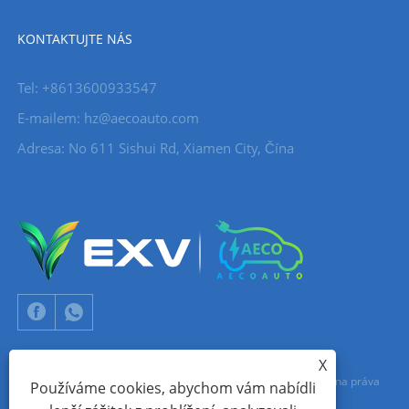
KONTAKTUJTE NÁS
Tel: +8613600933547
E-mailem:
hz@aecoauto.com
Adresa: No 611 Sishui Rd, Xiamen City, Čína
X
Copyright © 2024 Xiamen Aecoauto Technology Co., Ltd. Všechna práva
Používáme cookies, abychom vám nabídli