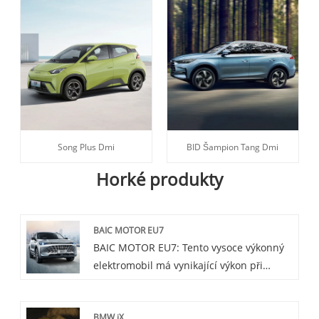
Song Plus Dmi
BID Šampion Tang Dmi
Horké produkty
BAIC MOTOR EU7
BAIC MOTOR EU7: Tento vysoce výkonný
elektromobil má vynikající výkon při
zrychlení a prostorný interiér, vybavený
nejnovější technologií autonomního
BMW iX
řízení a inteligentními funkcemi