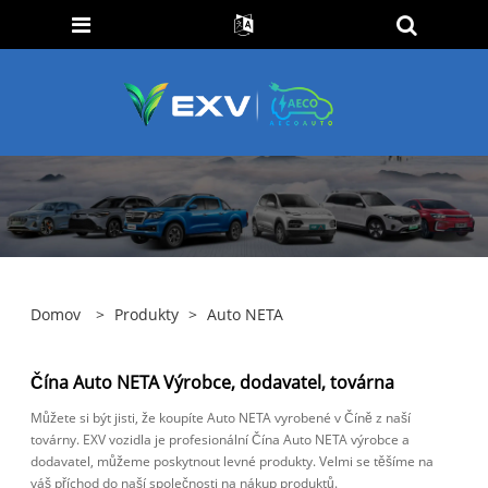
Domov
>
Produkty
>
Auto NETA
Čína Auto NETA Výrobce, dodavatel, továrna
Můžete si být jisti, že koupíte Auto NETA vyrobené v Číně z naší
továrny. EXV vozidla je profesionální Čína Auto NETA výrobce a
dodavatel, můžeme poskytnout levné produkty. Velmi se těšíme na
váš příchod do naší společnosti na nákup produktů.