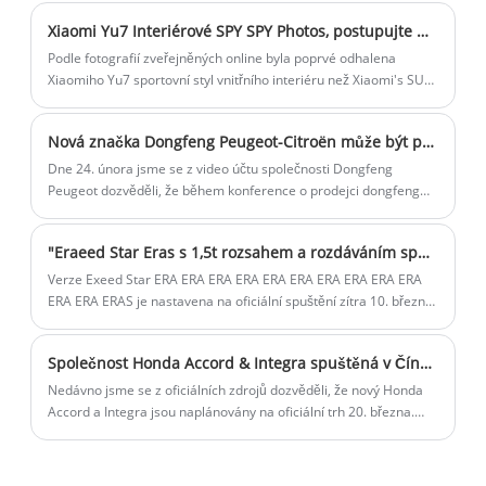
Nový model je vybaven 93,7 kWh baterií, má dojezd
Xiaomi Yu7 Interiérové ​​SPY SPY Photos, postupujte mnohem více než pohyb Su7, rozhlédněte se kolem obrazovky projekce odhalit
520/555/600/630 km a pohotovostní hmotnost 2 360 kg. Oficiální
uvedení na trh je plánováno na březen 2025. Nový vůz bude
Podle fotografií zveřejněných online byla poprvé odhalena
vybaven stejným systémem dual-V8s + V6s třímotorovým
Xiaomiho Yu7 sportovní styl vnitřního interiéru než Xiaomi's SU7
pohonem všech kol jako prototyp, s výkonem 1548 koní.
a panoramatická projekční obrazovka nového vozu byla poprvé
odhalena. Očekává se, že nové auto se prodá za 300 000 až 400
Nová značka Dongfeng Peugeot-Citroën může být pojmenována „Shijie“ se svým prvním modelem Fukangem 06 a přijímá nový designový jazyk.
000 juanů a bude v prodeji v červnu a červenci 2025.
Dne 24. února jsme se z video účtu společnosti Dongfeng
Peugeot dozvěděli, že během konference o prodejci dongfeng
Peugeot v roce 2025 byla údajně odhalena nová značka s
názvem „Shijie“. Stojí za zmínku, že dříve ohlášený model
"Eraeed Star Eras s 1,5t rozsahem a rozdáváním spuštění 10. března."
Dongfeng Fukang 06 Ministerstva průmyslu a informačních
technologií obsahuje nové logo a identifikátor značky „Hedmos“,
Verze Exeed Star ERA ERA ERA ERA ERA ERA ERA ERA ERA ERA
který odpovídá informacím o „Shijie“, což by mohlo být prvním
ERA ERA ERAS je nastavena na oficiální spuštění zítra 10. března.
modelem pod tímto Nová značka.
Nové vozidlo je vybaveno systémem prodlužování rozsahu 1,5T
a již zahájilo předprodej a nabízí čtyři modely s cenovým
Společnost Honda Accord & Integra spuštěná v Číně spuštěna 20. března s exteriérovým vylepšením
rozpětím předprodeje 162 800 až 219 800 juanů.
Nedávno jsme se z oficiálních zdrojů dozvěděli, že nový Honda
Accord a Integra jsou naplánovány na oficiální trh 20. března.
Jako modely faceliftu obě vozidla primárně dostávají úpravy
svého exteriéru a konfigurací, přičemž se očekává, že pohonná
jednotka zůstane nezměněna. Pro informaci, současná dohoda