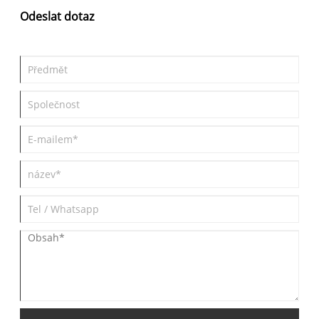
je cena mezi 179 800 a 258 800 juanů, zatímco současná integra
Odeslat dotaz
je cena mezi 129 900 a 186 900 juanů.