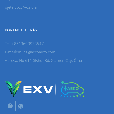
ojeté vozy/vozidla
KONTAKTUJTE NÁS
Tel: +8613600933547
E-mailem:
hz@aecoauto.com
Adresa: No 611 Sishui Rd, Xiamen City, Čína