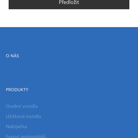
Předložit
O NÁS
PRODUKTY
Osobní vozidla
Užitková vozidla
Nabíječka
Export automobilů