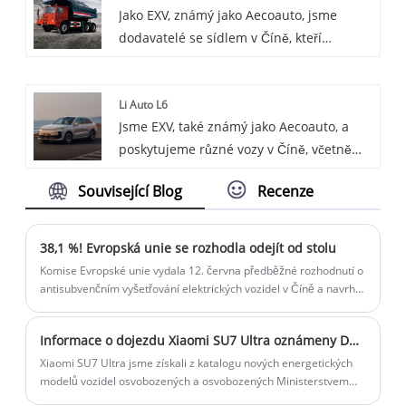
Jako EXV, známý jako Aecoauto, jsme
OCPP Intelligent EV Charger. Díky
dodavatelé se sídlem v Číně, kteří
vynikajícímu nabíjecímu výkonu,
nabízejí řadu vozidel, včetně
inteligentní správě a vysoké účinnosti a
renomovaných důlních vozidel. Důlní
pohodlí inteligentní nabíječky pro
Li Auto L6
vozidla jsou navržena pro těžební
elektromobily OCPP 32-50A Plug and
Jsme EXV, také známý jako Aecoauto, a
operace, se silnou nosností a dobrou
Charge přináší tato nabíječka uživatelům
poskytujeme různé vozy v Číně, včetně
přizpůsobivostí terénu, schopná pracovat
elektromobilů výjimečný zážitek z
renomovaného Li Auto L6. Li Auto L6 je
stabilně ve složitých důlních prostředích.
nabíjení.
Související Blog
Recenze
plně elektrické SUV s moderním
designem a pokročilými technologickými
funkcemi.
38,1 %! Evropská unie se rozhodla odejít od stolu
Komise Evropské unie vydala 12. června předběžné rozhodnutí o
antisubvenčním vyšetřování elektrických vozidel v Číně a navrhla
uvalit dočasná vyrovnávací cla na elektrická vozidla dovážená z
Číny.
Informace o dojezdu Xiaomi SU7 Ultra oznámeny Dojezd až 630 km, kapacita baterie 93,7 kWh
Xiaomi SU7 Ultra jsme získali z katalogu nových energetických
modelů vozidel osvobozených a osvobozených Ministerstvem
průmyslu a informačních technologií od daně z nákupu vozidla.