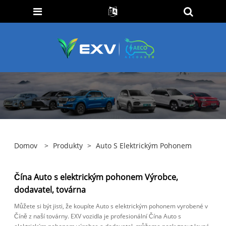
Domov
>
Produkty
>
Auto S Elektrickým Pohonem
Čína Auto s elektrickým pohonem Výrobce,
dodavatel, továrna
Můžete si být jisti, že koupíte Auto s elektrickým pohonem vyrobené v
Číně z naší továrny. EXV vozidla je profesionální Čína Auto s