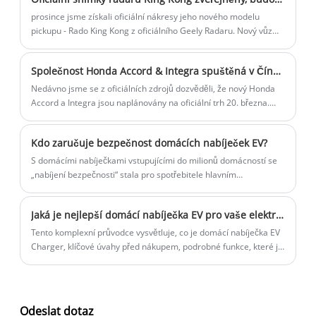
verze.
prosince jsme získali oficiální nákresy jeho nového modelu
pickupu - Rado King Kong z oficiálního Geely Radaru. Nový vůz
byl již dříve otevřen pro slepou objednávku. Zároveň bude vůz
oficiálně uveden na trh 23. prosince.
Společnost Honda Accord & Integra spuštěná v Číně spuštěna 20. března s exteriérovým vylepšením
Nedávno jsme se z oficiálních zdrojů dozvěděli, že nový Honda
Accord a Integra jsou naplánovány na oficiální trh 20. března.
Jako modely faceliftu obě vozidla primárně dostávají úpravy
svého exteriéru a konfigurací, přičemž se očekává, že pohonná
Kdo zaručuje bezpečnost domácích nabíječek EV?
jednotka zůstane nezměněna. Pro informaci, současná dohoda
je cena mezi 179 800 a 258 800 juanů, zatímco současná integra
S domácími nabíječkami vstupujícími do milionů domácností se
je cena mezi 129 900 a 186 900 juanů.
„nabíjení bezpečnosti“ stala pro spotřebitele hlavním
problémem. Když majitelé automobilů instalují zařízení do svých
garáží nebo parkovacích míst, nevyhnutelně se obávají
Jaká je nejlepší domácí nabíječka EV pro vaše elektrické vozidlo
potenciálních požárních spouštěčů. Kdo tedy může skutečně
zaručit bezpečnost nabíjení domů? To se stalo klíčovou otázkou
Tento komplexní průvodce vysvětluje, co je domácí nabíječka EV
na cestě k rozsáhlému přijetí nové energie.
Charger, klíčové úvahy před nákupem, podrobné funkce, které je
třeba hledat, a jak inovativní modely, jako je nabíječka EXV Home
EV Charger, poskytují efektivní, chytré a bezpečné nabíjení
doma. Ať už s elektrickými vozidly začínáte nebo upgradujete
své nastavení, tento blog poskytuje podrobné pokyny, srovnávací
Odeslat dotaz