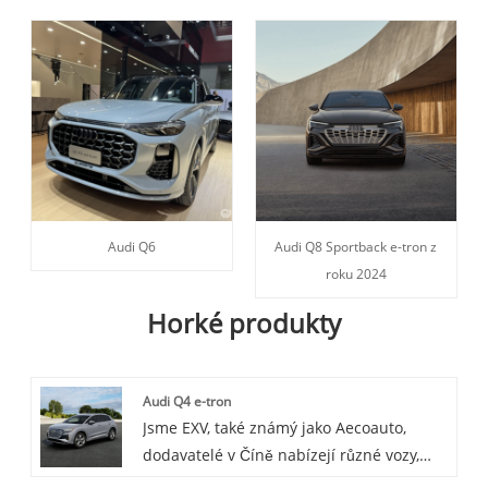
Audi Q6
Audi Q8 Sportback e-tron z
roku 2024
Horké produkty
Audi Q4 e-tron
Jsme EXV, také známý jako Aecoauto,
dodavatelé v Číně nabízejí různé vozy,
včetně renomovaného Audi Q4 e-tron.