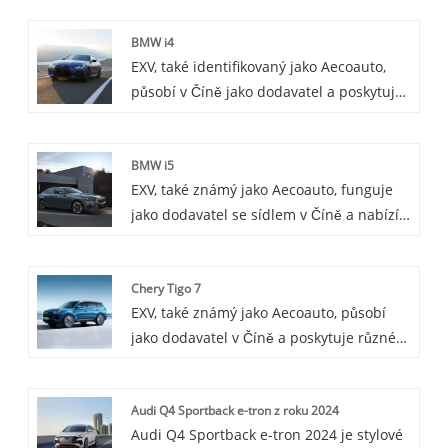
Audi Q4 e-tron je nový čistě elektrický
BMW i4
SUV model uvedený na trh Audi, který se
EXV, také identifikovaný jako Aecoauto,
vyznačuje nulovými emisemi, nízkou
působí v Číně jako dodavatel a poskytuje
hlučností a vysokou účinností. Jde o
různé vozy, přičemž jednou z našich
nejnovější pokus Audi na poli
nabídek je renomované BMW i4. BMW i4
elektromobilů.
BMW i5
je plně elektrický sedan, který nabízí
EXV, také známý jako Aecoauto, funguje
kombinaci výkonu, luxusu a udržitelnosti.
jako dodavatel se sídlem v Číně a nabízí
řadu vozidel, včetně renomovaného BMW
i5. BMW i5 je koncepční model, který
Chery Tigo 7
ještě nebyl oficiálně uveden na trh. Podle
EXV, také známý jako Aecoauto, působí
plánu BMW bude i5 středně velké
jako dodavatel v Číně a poskytuje různé
elektrické vozidlo, které může být
vozy, mezi nimiž je proslulý Chery Tigo 7.
uvedeno na trh v budoucnu.
Audi Q4 Sportback e-tron z roku 2024
Audi Q4 Sportback e-tron 2024 je stylové