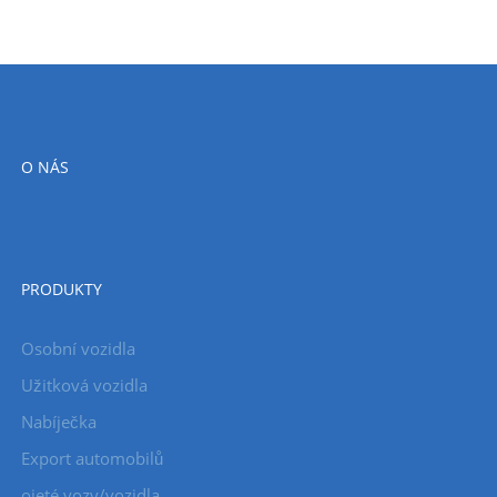
O NÁS
PRODUKTY
Osobní vozidla
Užitková vozidla
Nabíječka
Export automobilů
ojeté vozy/vozidla