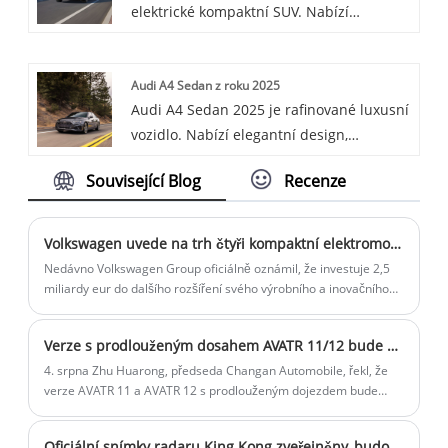
elektrické kompaktní SUV. Nabízí
rovnováhu výkonu a účinnosti s
moderním interiérem.
Audi A4 Sedan z roku 2025
Audi A4 Sedan 2025 je rafinované luxusní
vozidlo. Nabízí elegantní design,
přeplňovaný motor a high-tech interiér s
Související Blog
Recenze
funkcemi, jako je přizpůsobitelný virtuální
kokpit a ambientní osvětlení, které
poskytují směs výkonu a pohodlí.
Volkswagen uvede na trh čtyři kompaktní elektromobily na platformě CMP
Nedávno Volkswagen Group oficiálně oznámil, že investuje 2,5
miliardy eur do dalšího rozšíření svého výrobního a inovačního
centra v Hefei, posílení místních výzkumných a vývojových
kapacit a urychlení výroby dvou chytrých elektrických modelů
Verze s prodlouženým dosahem AVATR 11/12 bude oficiálně uvedena na trh v září
značky Volkswagen společně vyvinutých skupinou a Xpeng.
Motory.
4. srpna Zhu Huarong, předseda Changan Automobile, řekl, že
verze AVATR 11 a AVATR 12 s prodlouženým dojezdem bude
oficiálně uvedena na trh v září. Zároveň bude v září uvedena také
verze AVATR 07 s prodlouženým dojezdem a čistě elektrická
Oficiální snímky radaru King Kong zveřejněny, budou spuštěny 23. prosince