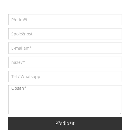
tabulky a často kladené dotazy, které vám pomohou učinit
informované rozhodnutí.
Předložit