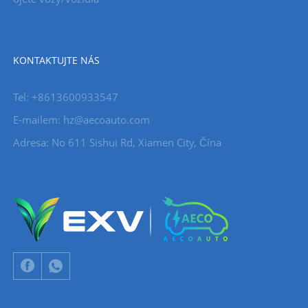
KONTAKTUJTE NÁS
Tel: +8613600933547
E-mailem:
hz@aecoauto.com
Adresa: No 611 Sishui Rd, Xiamen City, Čína